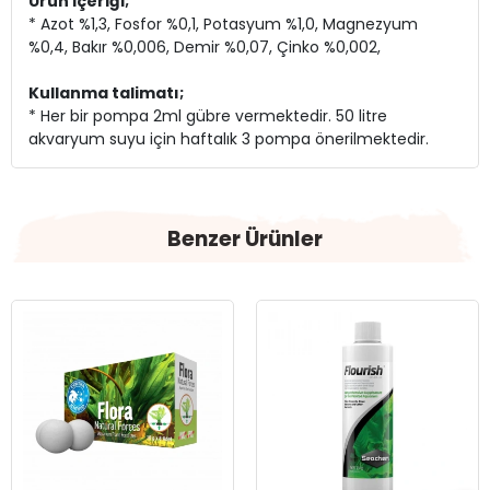
Ürün içeriği;
* Azot %1,3, Fosfor %0,1, Potasyum %1,0, Magnezyum
%0,4, Bakır %0,006, Demir %0,07, Çinko %0,002,
Kullanma talimatı;
* Her bir pompa 2ml gübre vermektedir. 50 litre
akvaryum suyu için haftalık 3 pompa önerilmektedir.
Benzer Ürünler