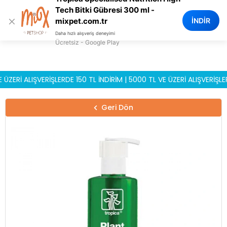
0
Tech Bitki Gübresi 300 ml -
×
İNDİR
mixpet.com.tr
Daha hızlı alışveriş deneyimi
Ücretsiz - Google Play
İ ALIŞVERİŞLERDE 150 TL İNDİRİM | 5000 TL VE ÜZERİ ALIŞVERİŞLERDE
Geri Dön