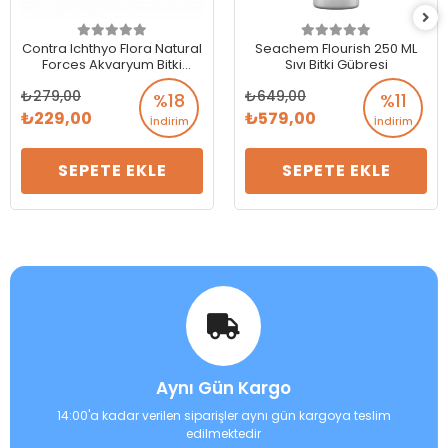
Contra Ichthyo Flora Natural
Seachem Flourish 250 ML
Forces Akvaryum Bitki
Sıvı Bitki Gübresi
Gübresi – 8 Tablet
279,00
649,00
%18
%11
229,00
579,00
İndirim
İndirim
SEPETE EKLE
SEPETE EKLE
Aynı Gün Kargo
14:00'a kadar verilen siparişler aynı gün kargoya teslim
edilmektedir