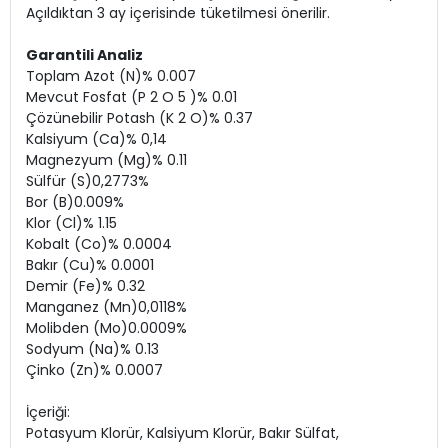
Açıldıktan 3 ay içerisinde tüketilmesi önerilir.
Garantili Analiz
Toplam Azot (N)% 0.007
Mevcut Fosfat (P 2 O 5 )% 0.01
Çözünebilir Potash (K 2 O)% 0.37
Kalsiyum (Ca)% 0,14
Magnezyum (Mg)% 0.11
Sülfür (S)0,2773%
Bor (B)0.009%
Klor (Cl)% 1.15
Kobalt (Co)% 0.0004
Bakır (Cu)% 0.0001
Demir (Fe)% 0.32
Manganez (Mn)0,0118%
Molibden (Mo)0.0009%
Sodyum (Na)% 0.13
Çinko (Zn)% 0.0007
İçeriği:
Potasyum Klorür, Kalsiyum Klorür, Bakır Sülfat,