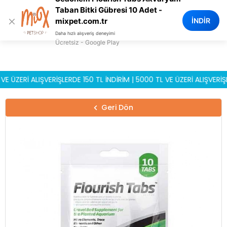
0
Taban Bitki Gübresi 10 Adet -
×
İNDİR
mixpet.com.tr
Daha hızlı alışveriş deneyimi
Ücretsiz - Google Play
ERİ ALIŞVERİŞLERDE 150 TL İNDİRİM | 5000 TL VE ÜZERİ ALIŞVERİŞLERD
Geri Dön