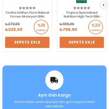
Contra Ichthyo Flora Natural
Tropica Specialised
Forces Akvaryum Bitki
Nutrition High Tech Bitki
Gübresi – 8 Tablet
Gübresi 300 ml
279,00
999,00
%18
%20
229,00
799,00
İndirim
İndirim
SEPETE EKLE
SEPETE EKLE
Aynı Gün Kargo
14:00'a kadar verilen siparişler aynı gün kargoya teslim
edilmektedir