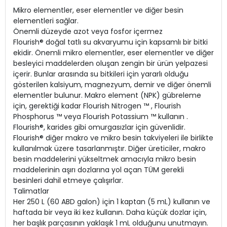
Mikro elementler, eser elementler ve diğer besin
elementleri sağlar.
Önemli düzeyde azot veya fosfor içermez
Flourish® doğal tatlı su akvaryumu için kapsamlı bir bitki
ekidir. Önemli mikro elementler, eser elementler ve diğer
besleyici maddelerden oluşan zengin bir ürün yelpazesi
içerir. Bunlar arasında su bitkileri için yararlı olduğu
gösterilen kalsiyum, magnezyum, demir ve diğer önemli
elementler bulunur. Makro element (NPK) gübreleme
için, gerektiği kadar Flourish Nitrogen ™ , Flourish
Phosphorus ™ veya Flourish Potassium ™ kullanın .
Flourish®, karides gibi omurgasızlar için güvenlidir.
Flourish® diğer makro ve mikro besin takviyeleri ile birlikte
kullanılmak üzere tasarlanmıştır. Diğer üreticiler, makro
besin maddelerini yükseltmek amacıyla mikro besin
maddelerinin aşırı dozlarına yol açan TÜM gerekli
besinleri dahil etmeye çalışırlar.
Talimatlar
Her 250 L (60 ABD galon) için 1 kaptan (5 mL) kullanın ve
haftada bir veya iki kez kullanın. Daha küçük dozlar için,
her başlık parçasının yaklaşık 1 mL olduğunu unutmayın.