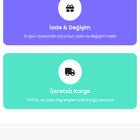
önemlidir. Yemler, suda fazla süre kalmamalıdır.
Discuslarınızın sağlıklı ve mutlu bir şekilde yaşaması için dengeli
ve besleyici bir beslenme programı oluşturmak önemlidir. Bu
yazıda, discuslarınızın beslenme ihtiyaçları ve yem türleri
İade & Değişim
hakkında bilgi edindiniz. Discuslarınızla ilgili herhangi bir sorunuz
14 gün içerisinde sorunsuz iade ve değişim hakkı
veya ihtiyacınız olursa bizimle iletişime geçmekten çekinmeyin.
Yem Türleri:
Discuslar hem canlı yem hem de dondurulmuş yem tüketebilirler.
Ayrıca, granül, pul ve tablet yemler de discuslar için uygundur.
Canlı Yem: Canlı yem, discuslar için en doğal besin
kaynağıdır. Kan kurdu, tubifex ve artemia gibi canlı yemler
discusların beslenmesinde kullanılabilir.
Ücretsiz Kargo
Dondurulmuş Yem: Dondurulmuş yem, canlı yemden daha
pratik ve güvenli bir alternatiftir. Kan kurdu, tubifex ve
1.500₺ ve üzeri alışverişlerinizde kargo bedava
artemia gibi dondurulmuş yemler discuslar için kullanılabilir.
Granül Yem: Granül yemler, discuslar için en yaygın
kullanılan yem türüdür. Farklı besin değerlerine ve boyutlara
sahip granül yemler mevcuttur.
Pul Yem: Pul yemler, discuslar için ideal olmasa da, küçük
discuslar ve yavru discuslar için kullanılabilir.