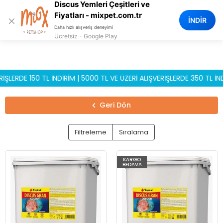
Discus Yemleri Çeşitleri ve
0
Fiyatları - mixpet.com.tr
×
İNDİR
Daha hızlı alışveriş deneyimi
Ücretsiz - Google Play
RDE 150 TL İNDİRİM | 5000 TL VE ÜZERİ ALIŞVERİŞLERDE 350 TL İNDİR
Geri Dön
Filtreleme
Sıralama
KARGO
BEDAVA