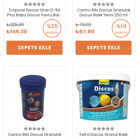
Tropical Discus Gran D-50
Carino Bits Discus Granulat
Plus Baby Discus Yavru Balık
Discus Balık Yemi 250 ml
Yemi 50 Gram - Açık Paket
225,00
79,00
%35
%14
146,30
67,90
İndirim
İndirim
SEPETE EKLE
SEPETE EKLE
Carino Bits Discus Granulat
Tetra Discus Granül Balık