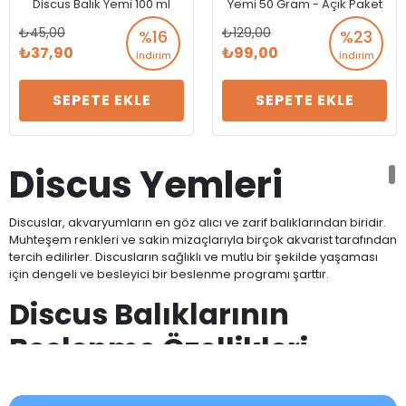
Discus Balık Yemi 100 ml
Yemi 50 Gram - Açık Paket
45,00
129,00
%16
%23
37,90
99,00
İndirim
İndirim
SEPETE EKLE
SEPETE EKLE
Discus Yemleri
Discuslar, akvaryumların en göz alıcı ve zarif balıklarından biridir.
Muhteşem renkleri ve sakin mizaçlarıyla birçok akvarist tarafından
tercih edilirler. Discusların sağlıklı ve mutlu bir şekilde yaşaması
için dengeli ve besleyici bir beslenme programı şarttır.
Discus Balıklarının
Beslenme Özellikleri
Discuslar, etobur-otçul beslenen balıklardır. Doğal ortamlarında
küçük böcek larvaları, karidesler, zooplankton ve bitkisel