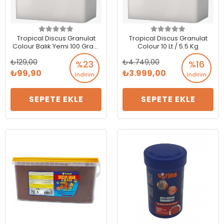
Tropical Discus Granulat
Tropical Discus Granulat
Colour Balık Yemi 100 Gram
Colour 10 Lt / 5.5 Kg
- Açık Paket
129,00
4.749,00
%23
%16
99,90
3.999,00
İndirim
İndirim
SEPETE EKLE
SEPETE EKLE