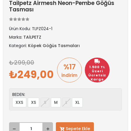
Tailpetz Airmesh Neon-Pembe Göğüs
Tasması
Ürün Kodu:
TLPZ024-1
Marka:
TAİLPETZ
Kategori:
Köpek Göğüs Tasmaları
299,00
%17
1.500 TL
249,00
Üzeri
İndirim
Ücretsiz
Kargo
BEDEN:
XXS
XS
S
M
L
XL
Sepete Ekle