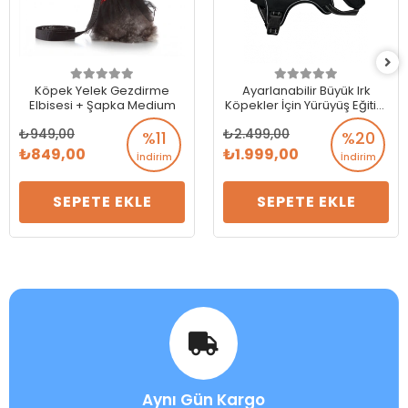
Köpek Yelek Gezdirme
Ayarlanabilir Büyük Irk
Elbisesi + Şapka Medium
Köpekler İçin Yürüyüş Eğitim
Bel Tasması XLarge
949,00
2.499,00
%11
%20
849,00
1.999,00
İndirim
İndirim
SEPETE EKLE
SEPETE EKLE
Aynı Gün Kargo