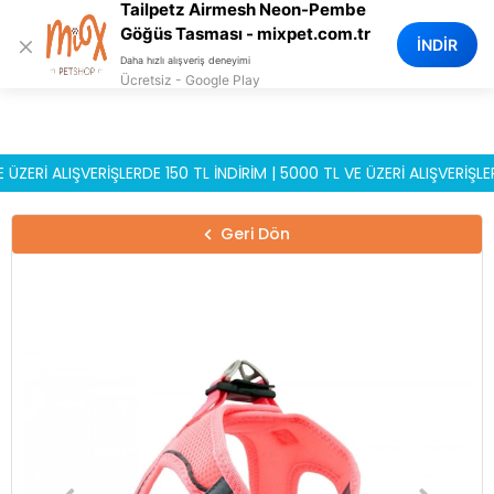
Tailpetz Airmesh Neon-Pembe
0
Göğüs Tasması - mixpet.com.tr
×
İNDİR
Daha hızlı alışveriş deneyimi
Ücretsiz - Google Play
İ ALIŞVERİŞLERDE 150 TL İNDİRİM | 5000 TL VE ÜZERİ ALIŞVERİŞLERDE 
Geri Dön