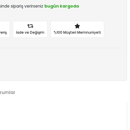
sinde sipariş verirseniz
bugün kargoda
eriş
İade ve Değişim
%100 Müşteri Memnuniyeti
rumlar