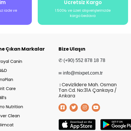
şim
Ücretsiz Kargo
uz iade ve
1.500₺ ve üzeri alışverişlerinizde
kargo bedava
ne Çıkan Markalar
Bize Ulaşın
✆ (+90) 552 878 18 78
Royal Canin
N&D
✉
info@mixpet.com.tr
ProPlan
Cevizlidere Mah. Osman
⟟
Brit Care
Tan Cd. No:31A Çankaya /
Ankara
ill’s
Pro Nutrition
Ever Clean
Gimcat