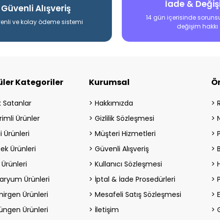
İade & Deği
Güvenli Alışveriş
14 gün içerisinde soruns
enli ve kolay ödeme sistemi
değişim hakkı
ler Kategoriler
Kurumsal
Ö
 Satanlar
Hakkımızda
rimli Ürünler
Gizlilik Sözleşmesi
i Ürünleri
Müşteri Hizmetleri
ek Ürünleri
Güvenli Alışveriş
 Ürünleri
Kullanıcı Sözleşmesi
H
aryum Ürünleri
İptal & İade Prosedürleri
irgen Ürünleri
Mesafeli Satış Sözleşmesi
üngen Ürünleri
İletişim