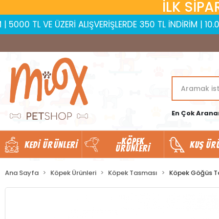
İLK SİPA
VE ÜZERİ ALIŞVERİŞLERDE 350 TL İNDİRİM | 10.000 TL VE 
En Çok Arana
KÖPEK
KEDI ÜRÜNLERI
KUŞ ÜR
ÜRÜNLERI
Ana Sayfa
Köpek Ürünleri
Köpek Tasması
Köpek Göğüs T