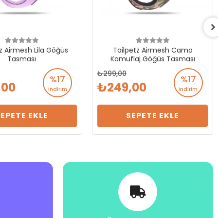
z Airmesh Lila Göğüs
Tailpetz Airmesh Camo
Tasması
Kamuflaj Göğüs Tasması
299,00
%17
%17
,00
249,00
İndirim
İndirim
SEPETE EKLE
SEPETE EKLE