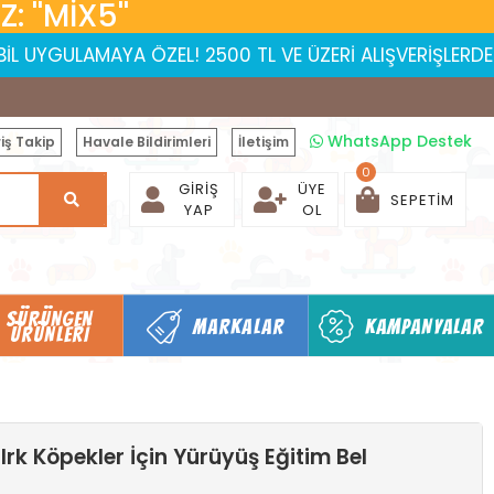
 ''MİX5''
AYA ÖZEL! 2500 TL VE ÜZERİ ALIŞVERİŞLERDE 150 TL İNDİR
WhatsApp Destek
iş Takip
Havale Bildirimleri
İletişim
0
GIRIŞ
ÜYE
SEPETIM
YAP
OL
SÜRÜNGEN
MARKALAR
KAMPANYALAR
ÜRÜNLERI
Irk Köpekler İçin Yürüyüş Eğitim Bel