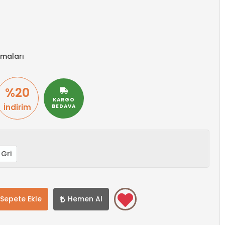
maları
%20
KARGO
İndirim
BEDAVA
Gri
Sepete Ekle
Hemen Al