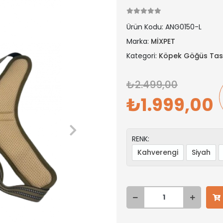
Ürün Kodu:
ANG0150-L
Marka:
MİXPET
Kategori:
Köpek Göğüs Tas
2.499,00
1.999,00
RENK:
Kahverengi
Siyah