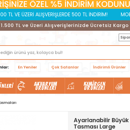
RİŞİNİZE ÖZEL %5 İNDİRİM KODUNUZ:
ÜZERİ ALIŞVERİŞLERDE 500 TL İNDİRİM!
MOBİL UYGULAM
1.500 TL ve Üzeri Alışverişlerinizde Ücretsiz Kargo
Sipar
nlar:
En Yeniler
Çok Satanlar
İndirimli Ürünler
AKVARYUM
KEMIRGEN
ÜNLERI
ÜRÜNLERI
ÜRÜNLERI
asmaları
Ayarlanabilir Büyük 
Tasması Large