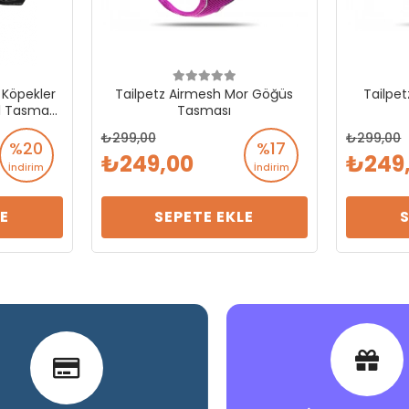
k Köpekler
Tailpetz Airmesh Mor Göğüs
Tailpet
el Tasması
Tasması
299,00
299,00
%20
%17
249,00
249
İndirim
İndirim
E
SEPETE EKLE