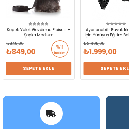
Köpek Yelek Gezdirme Elbisesi +
Ayarlanabilir Büyük Ir
Şapka Medium
İçin Yürüyüş Eğitim B
XLarge
949,00
2.499,00
%11
849,00
1.999,00
İndirim
SEPETE EKLE
SEPETE EKL