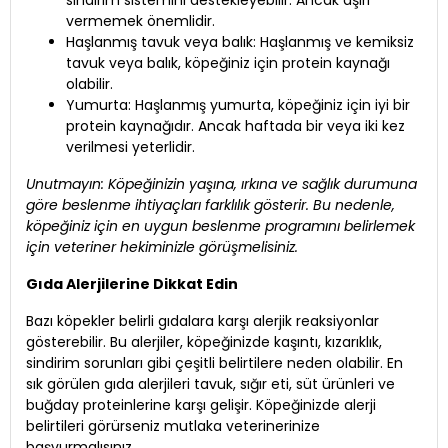
sindirim sistemini destekleyebilir. Ancak aşırı
vermemek önemlidir.
Haşlanmış tavuk veya balık: Haşlanmış ve kemiksiz
tavuk veya balık, köpeğiniz için protein kaynağı
olabilir.
Yumurta: Haşlanmış yumurta, köpeğiniz için iyi bir
protein kaynağıdır. Ancak haftada bir veya iki kez
verilmesi yeterlidir.
Unutmayın: Köpeğinizin yaşına, ırkına ve sağlık durumuna
göre beslenme ihtiyaçları farklılık gösterir. Bu nedenle,
köpeğiniz için en uygun beslenme programını belirlemek
için veteriner hekiminizle görüşmelisiniz.
Gıda Alerjilerine Dikkat Edin
Bazı köpekler belirli gıdalara karşı alerjik reaksiyonlar
gösterebilir. Bu alerjiler, köpeğinizde kaşıntı, kızarıklık,
sindirim sorunları gibi çeşitli belirtilere neden olabilir. En
sık görülen gıda alerjileri tavuk, sığır eti, süt ürünleri ve
buğday proteinlerine karşı gelişir. Köpeğinizde alerji
belirtileri görürseniz mutlaka veterinerinize
başvurmalısınız.