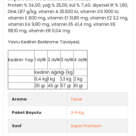
Protein % 34,00, yağ % 25,00, kül % 7,40, diyetsel lif % 1,90,
DHA 1,87 g/kg, vitamin A 25.500 IU, vitamin D3 1000 IU,
vitamin E 600 mg, vitamin E1 31,80 mg, vitamin E2 3,2 mg,
vitamin E4 9,80 mg, vitamin E5 41,4 mg, vitamin E6
118,10 mg, vitamin E8 0,04 mg.
Yavru Kedinin Beslenme Tavsiyesi;
1 aylık
2 aylık
3 aylık
4 aylık
Kedinin Yaşı
Kedinin Ağırlığı (kg)
0,4 kg
1 kg
1,3 kg
2 kg
26 gr
45 gr
57 gr
61 gr
Aroma
Tavuk
Paket Boyutu
2-5 Kg
Sınıf
Super Premium