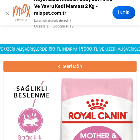
0
Ve Yavru Kedi Maması 2 Kg -
×
İNDİR
mixpet.com.tr
Daha hızlı alışveriş deneyimi
Ücretsiz - Google Play
İ ALIŞVERİŞLERDE 150 TL İNDİRİM | 5000 TL VE ÜZERİ ALIŞVERİŞLERDE 
Geri Dön