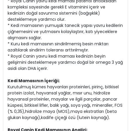
* Royal Canin yavru kedi maması patentli antioksidan
kompleksi sayesinde gerekli E vitaminini içerir ve
kedinizin doğal savunma sistemini (bağışıklık)
desteklemeye yardımcı olur.
* Kedi mamasının yumuşak tanecik yapısı yavru kedilerin
çiğnemesini ve yutmasını kolaylaştırır, katı yiyeceklere
alışmasını sağlar.
* Kuru kedi mamasının sindirilmemiş besin miktarı
azaltılarak sindirim toleransı arttırılmıştır.
* Royal Canin yavru kedi maması kedinizin beyin
gelişimini desteklemeye yardımcı doğal bir omega 3 yağ
asidi olan DHA içerir.
Kedi Mamasının İçeriği;
Kurutulmuş kümes hayvanları proteinleri, pirinç, bitkisel
protein izolat, hayvansal yağlar, mısır unu, hidrolize
hayvansal proteinler, mayalar ve ilgili parçalar, pancar
küspesi, bitkisel lifler, balık yağı, soya yağı, mineraller, FOS
(% 0,35),hidrolize maya (MOS),maya ekstratları (beta
glukan kaynağı),kadife çiçeği özü (lutein kaynağı).
Royal Canin Kedi Mamasının Analizi;