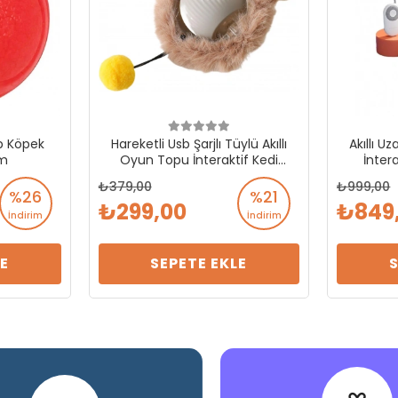
p Köpek
Hareketli Usb Şarjlı Tüylü Akıllı
Akıllı U
cm
Oyun Topu İnteraktif Kedi
İnter
Oyuncağı
379,00
999,00
%26
%21
299,00
849
İndirim
İndirim
E
SEPETE EKLE