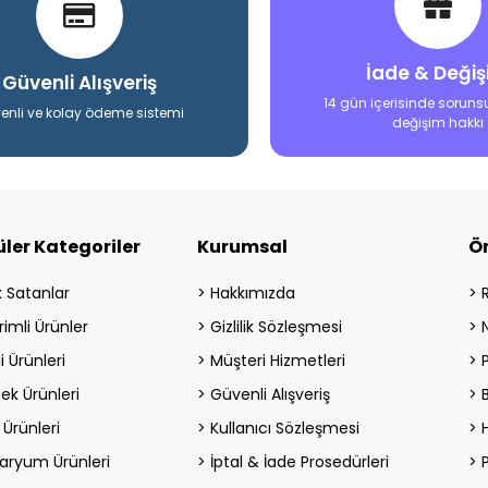
İade & Deği
Güvenli Alışveriş
14 gün içerisinde soruns
enli ve kolay ödeme sistemi
değişim hakkı
ler Kategoriler
Kurumsal
Ö
 Satanlar
Hakkımızda
rimli Ürünler
Gizlilik Sözleşmesi
i Ürünleri
Müşteri Hizmetleri
ek Ürünleri
Güvenli Alışveriş
 Ürünleri
Kullanıcı Sözleşmesi
H
aryum Ürünleri
İptal & İade Prosedürleri