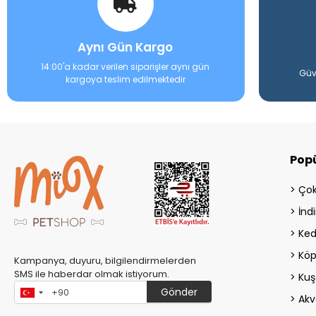
Aynı Gün Kargo
14:00'a kadar verilen siparişler aynı gün
Güv
kargoya teslim edilmektedir
Popü
Çok
İndi
Ked
Köp
Kampanya, duyuru, bilgilendirmelerden
SMS ile haberdar olmak istiyorum.
Kuş
Gönder
Akv