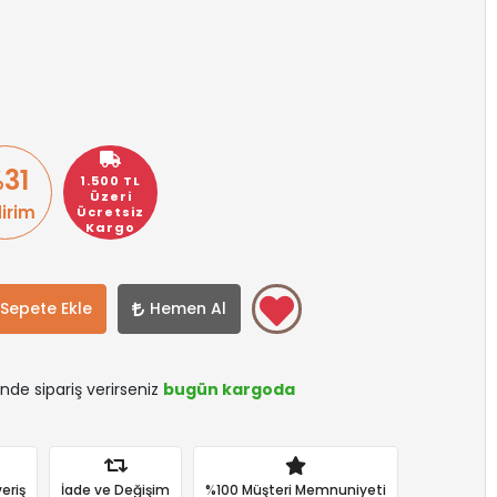
31
1.500 TL
Üzeri
dirim
Ücretsiz
Kargo
Sepete Ekle
Hemen Al
inde sipariş verirseniz
bugün kargoda
eriş
İade ve Değişim
%100 Müşteri Memnuniyeti