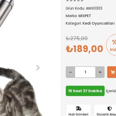
Ürün Kodu:
ANG0303
Marka:
MİXPET
Kategori:
Kedi Oyuncakları
275,00
%
189,00
İn
15 Saat 37 Dakika
İçeris
Hızlı Gönderi
Güvenli Alışv