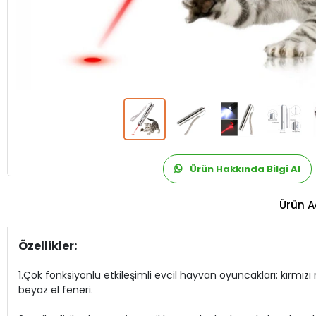
Ürün Hakkında Bilgi Al
Ürün A
Özellikler:
1.Çok fonksiyonlu etkileşimli evcil hayvan oyuncakları: kırmızı
beyaz el feneri.