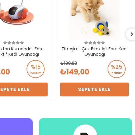
zaktan Kumandalı Fare
Titreşimli Çek Bırak İpli Fare Kedi
aktif Kedi Oyuncağı
Oyuncağı
199,00
%15
%25
,00
149,00
İndirim
İndirim
SEPETE EKLE
SEPETE EKLE