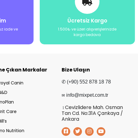
şim
Ücretsiz Kargo
uz iade ve
1.500₺ ve üzeri alışverişlerinizde
kargo bedava
ne Çıkan Markalar
Bize Ulaşın
✆ (+90) 552 878 18 78
Royal Canin
N&D
✉
info@mixpet.com.tr
ProPlan
Cevizlidere Mah. Osman
⟟
Brit Care
Tan Cd. No:31A Çankaya /
Ankara
ill’s
Pro Nutrition