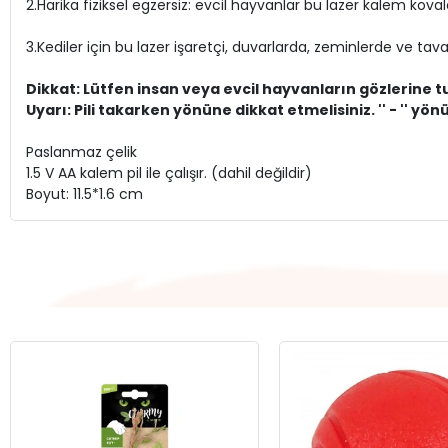
2.Harika fiziksel egzersiz: evcil hayvanlar bu lazer kalem ko
3.Kediler için bu lazer işaretçi, duvarlarda, zeminlerde ve tava
Dikkat: Lütfen insan veya evcil hayvanların gözlerine 
Uyarı: Pili takarken yönüne dikkat etmelisiniz. '' - ''
Paslanmaz çelik
1.5 V AA kalem pil ile çalışır. (dahil değildir)
Boyut: 11.5*1.6 cm