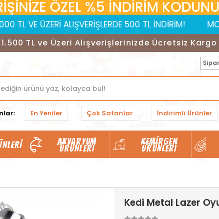
RİŞİNİZE ÖZEL %5 İNDİRİM KODUNUZ:
 ÜZERİ ALIŞVERİŞLERDE 500 TL İNDİRİM!
MOBİL UYGUL
1.500 TL ve Üzeri Alışverişlerinizde Ücretsiz Kargo
Sipar
nlar:
En Yeniler
Çok Satanlar
İndirimli Ürünler
AKVARYUM
KEMIRGEN
ÜNLERI
ÜRÜNLERI
ÜRÜNLERI
Kedi Metal Lazer Oy