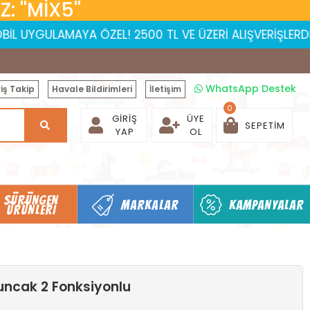
 ''MİX5''
AMAYA ÖZEL! 2500 TL VE ÜZERİ ALIŞVERİŞLERDE 150 TL İND
WhatsApp Destek
iş Takip
Havale Bildirimleri
İletişim
0
GIRIŞ
ÜYE
SEPETIM
YAP
OL
SÜRÜNGEN
MARKALAR
KAMPANYALAR
ÜRÜNLERI
uncak 2 Fonksiyonlu