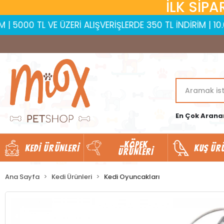
İLK SİPA
 VE ÜZERİ ALIŞVERİŞLERDE 350 TL İNDİRİM | 10.000 TL VE
En Çok Arana
KÖPEK
KEDI ÜRÜNLERI
KUŞ ÜR
ÜRÜNLERI
Ana Sayfa
Kedi Ürünleri
Kedi Oyuncakları