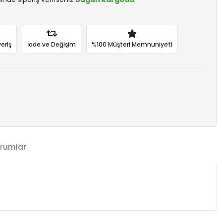
eriş
İade ve Değişim
%100 Müşteri Memnuniyeti
rumlar