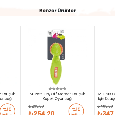
Benzer Ürünler
y Kauçuk
M-Pets On/Off Meteor Kauçuk
M-Pets O
yuncağı
Köpek Oyuncağı
İçin Kau
299,00
409,00
%15
%15
254,20
347
İndirim
İndirim