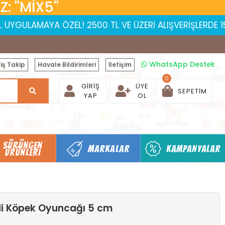
 ''MİX5''
AYA ÖZEL! 2500 TL VE ÜZERİ ALIŞVERİŞLERDE 150 TL İNDİR
WhatsApp Destek
iş Takip
Havale Bildirimleri
İletişim
0
GIRIŞ
ÜYE
SEPETIM
YAP
OL
SÜRÜNGEN
MARKALAR
KAMPANYALAR
ÜRÜNLERI
di Köpek Oyuncağı 5 cm