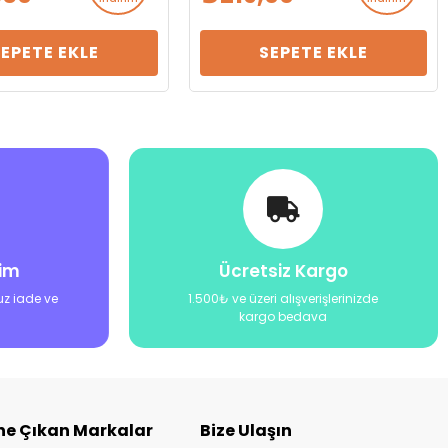
SEPETE EKLE
SEPETE EKLE
şim
Ücretsiz Kargo
uz iade ve
1.500₺ ve üzeri alışverişlerinizde
kargo bedava
ne Çıkan Markalar
Bize Ulaşın