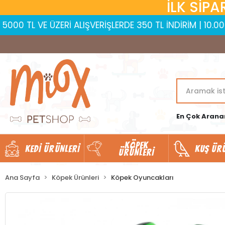
İLK SİPA
VE ÜZERİ ALIŞVERİŞLERDE 350 TL İNDİRİM | 10.000 TL VE 
En Çok Arana
KÖPEK
KEDI ÜRÜNLERI
KUŞ ÜR
ÜRÜNLERI
Ana Sayfa
Köpek Ürünleri
Köpek Oyuncakları