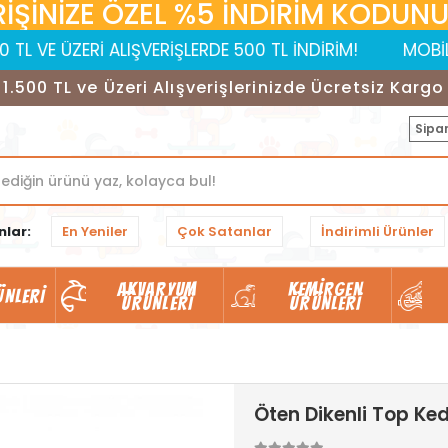
RİŞİNİZE ÖZEL %5 İNDİRİM KODUNUZ:
ÜZERİ ALIŞVERİŞLERDE 500 TL İNDİRİM!
MOBİL UYGULAM
1.500 TL ve Üzeri Alışverişlerinizde Ücretsiz Kargo
Sipar
nlar:
En Yeniler
Çok Satanlar
İndirimli Ürünler
AKVARYUM
KEMIRGEN
ÜNLERI
ÜRÜNLERI
ÜRÜNLERI
Öten Dikenli Top Ke