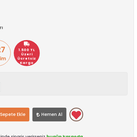
rı
27
1.500 TL
Üzeri
rim
Ücretsiz
Kargo
Sepete Ekle
Hemen Al
sinde sipariş verirseniz
bugün kargoda