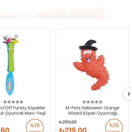
n/Off Funsty Köpekler
M-Pets Halloween Orange
çuk Oyuncak Mavi-Yeşil
Wizard Köpek Oyuncağı
Turuncu
259,00
%15
%15
,60
219,00
İndirim
İndirim