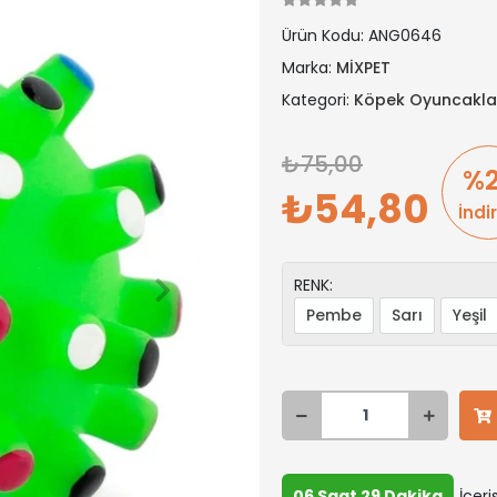
Ürün Kodu:
ANG0646
Marka:
MİXPET
Kategori:
Köpek Oyuncakla
75,00
%
54,80
İndi
RENK:
Pembe
Sarı
Yeşil
06 Saat 29 Dakika
İçeri