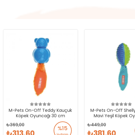
M-Pets On-Off Teddy Kauçuk
M-Pets On-Off Shell
Köpek Oyuncağı 30 cm
Mavi Yeşil Köpek O
369,00
449,00
%15
313,60
381,60
İndirim