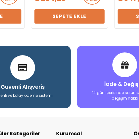
E
SEPETE EKLE
İade & Deği
Güvenli Alışveriş
14 gün içerisinde soruns
enli ve kolay ödeme sistemi
değişim hakkı
ler Kategoriler
Kurumsal
Ö