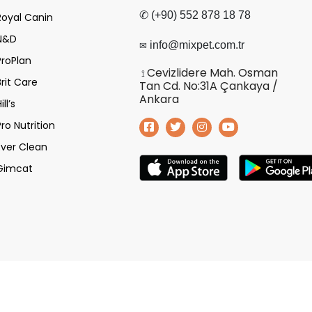
✆ (+90) 552 878 18 78
Royal Canin
N&D
✉
info@mixpet.com.tr
ProPlan
Cevizlidere Mah. Osman
⟟
Brit Care
Tan Cd. No:31A Çankaya /
Ankara
ill’s
Pro Nutrition
Ever Clean
Gimcat