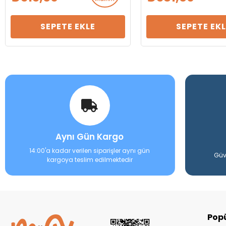
SEPETE EKLE
SEPETE EKL
Aynı Gün Kargo
14:00'a kadar verilen siparişler aynı gün
Güv
kargoya teslim edilmektedir
Popü