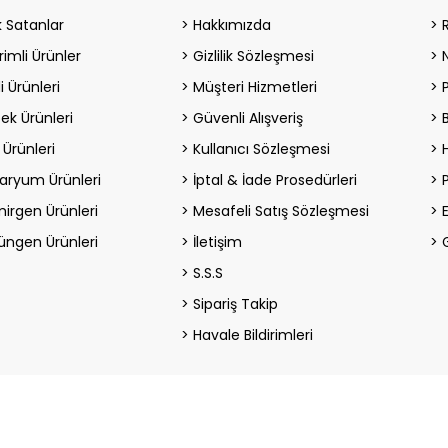
 Satanlar
Hakkımızda
rimli Ürünler
Gizlilik Sözleşmesi
i Ürünleri
Müşteri Hizmetleri
ek Ürünleri
Güvenli Alışveriş
 Ürünleri
Kullanıcı Sözleşmesi
H
aryum Ürünleri
İptal & İade Prosedürleri
irgen Ürünleri
Mesafeli Satış Sözleşmesi
üngen Ürünleri
İletişim
S.S.S
Sipariş Takip
Havale Bildirimleri
© MixPet,
Tüm Hakları Saklıdır
superKET
E-ticaret
ve E- ihracat Yazılım Çözümleri