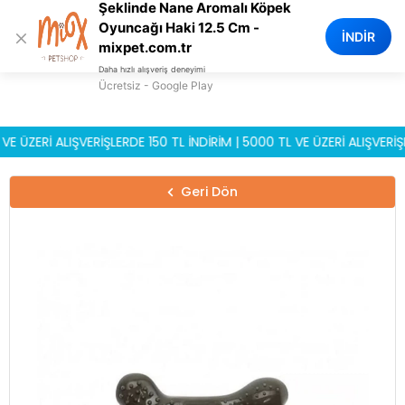
Şeklinde Nane Aromalı Köpek
0
Oyuncağı Haki 12.5 Cm -
×
İNDİR
mixpet.com.tr
Daha hızlı alışveriş deneyimi
Ücretsiz - Google Play
ERİ ALIŞVERİŞLERDE 150 TL İNDİRİM | 5000 TL VE ÜZERİ ALIŞVERİŞLER
Geri Dön