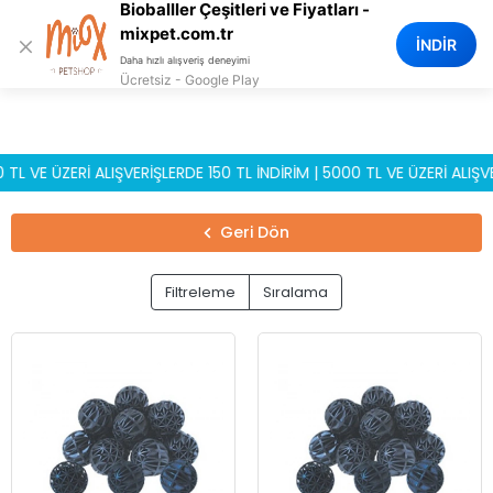
Bioballler Çeşitleri ve Fiyatları -
0
mixpet.com.tr
×
İNDİR
Daha hızlı alışveriş deneyimi
Ücretsiz - Google Play
E ÜZERİ ALIŞVERİŞLERDE 150 TL İNDİRİM | 5000 TL VE ÜZERİ ALIŞVERİŞ
Geri Dön
Filtreleme
Sıralama