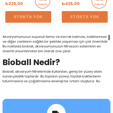
225,00
425,00
İndirim
İndirim
STOKTA YOK
STOKTA YOK
Akvaryumunuzun suyunun temiz ve berrak kalması, balıklarınızın
ve diğer canlıların sağlıklı bir şekilde yaşaması için çok önemlidir.
Bu noktada bioball, akvaryumunuzun filtrasyon sisteminin en
önemli unsurlarından biri olarak öne çıkar.
Bioball Nedir?
Bioball, akvaryum filtrelerinde kullanılan, geniş bir yüzey alanı
sunan plastik toplardır. Bu topların yüzeyi, faydalı bakterilerin
tutunmasına ve çoğalmasına elverişli bir ortam oluşturur. Bu
bakteriler, akvaryumdaki amonyak ve nitrit gibi zararlı maddeleri
parçalayarak suyun kalitesini korumaya yardımcı olur.
Bioball'un Çalışma
Prensibi