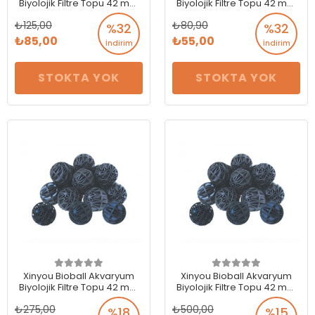
Biyolojik Filtre Topu 42 mm
Biyolojik Filtre Topu 42 mm
20 Adet
10 Adet
125,00
80,90
%32
%32
85,00
55,00
İndirim
İndirim
STOKTA YOK
STOKTA YOK
Xinyou Bioball Akvaryum
Xinyou Bioball Akvaryum
Biyolojik Filtre Topu 42 mm
Biyolojik Filtre Topu 42 mm
50 Adet
100 Adet
275,00
500,00
%18
%15