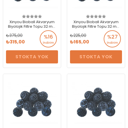
Xinyou Bioball Akvaryum
Xinyou Bioball Akvaryum
Biyolojik Filtre Topu 32 mm
Biyolojik Filtre Topu 32 mm
100 Adet
50 Adet
375,00
225,00
%16
%27
315,00
165,00
İndirim
İndirim
STOKTA YOK
STOKTA YOK