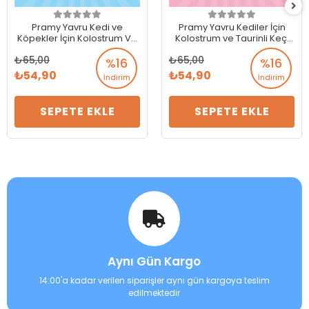
Pramy Yavru Kedi ve
Pramy Yavru Kediler İçin
Köpekler İçin Kolostrum Ve
Kolostrum ve Taurinli Keçi
Arı Sütlü Keçi Sütü 60 Gr
Sütü 60 Gr
65,00
65,00
%16
%16
54,90
54,90
İndirim
İndirim
SEPETE EKLE
SEPETE EKLE
Aynı Gün Kargo
14:00'a kadar verilen siparişler aynı gün kargoya teslim
edilmektedir