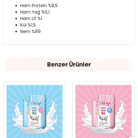
Ham Protein %8,5
Ham Yağ %0,1
Ham Lif %1
Kül %1,5
Nem %89
Benzer Ürünler