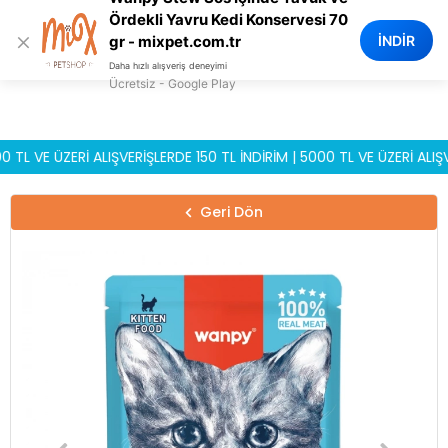
0
Ördekli Yavru Kedi Konservesi 70
×
İNDİR
gr - mixpet.com.tr
Daha hızlı alışveriş deneyimi
Ücretsiz - Google Play
E ÜZERİ ALIŞVERİŞLERDE 150 TL İNDİRİM | 5000 TL VE ÜZERİ ALIŞVERİ
Geri Dön