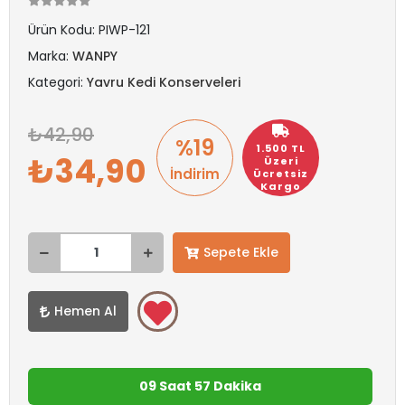
Ürün Kodu:
PIWP-121
Marka:
WANPY
Kategori:
Yavru Kedi Konserveleri
42,90
%19
1.500 TL
34,90
Üzeri
İndirim
Ücretsiz
Kargo
Sepete Ekle
Hemen Al
09 Saat 57 Dakika