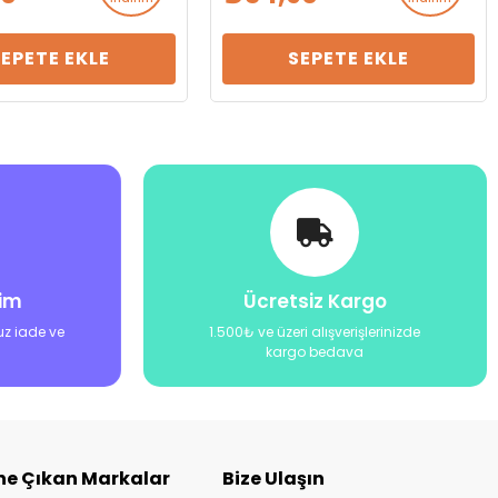
SEPETE EKLE
SEPETE EKLE
şim
Ücretsiz Kargo
uz iade ve
1.500₺ ve üzeri alışverişlerinizde
kargo bedava
ne Çıkan Markalar
Bize Ulaşın