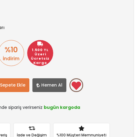
rı
%10
1.500 TL
Üzeri
İndirim
Ücretsiz
Kargo
Sepete Ekle
Hemen Al
inde sipariş verirseniz
bugün kargoda
eriş
İade ve Değişim
%100 Müşteri Memnuniyeti