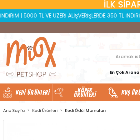
İLK SİPA
5000 TL VE ÜZERİ ALIŞVERİŞLERDE 350 TL İNDİRİM | 10.00
En Çok Arana
KÖPEK
KEDI ÜRÜNLERI
KUŞ ÜR
ÜRÜNLERI
Ana Sayfa
Kedi Ürünleri
Kedi Ödül Mamaları