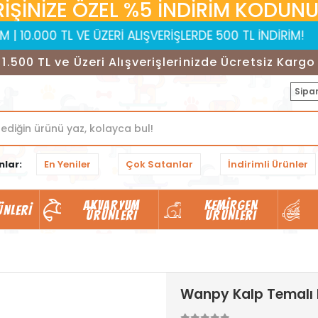
RİŞİNİZE ÖZEL %5 İNDİRİM KODUNUZ:
0 TL VE ÜZERİ ALIŞVERİŞLERDE 500 TL İNDİRİM!
MOBİ
1.500 TL ve Üzeri Alışverişlerinizde Ücretsiz Kargo
Sipar
nlar:
En Yeniler
Çok Satanlar
İndirimli Ürünler
AKVARYUM
KEMIRGEN
ÜNLERI
ÜRÜNLERI
ÜRÜNLERI
Wanpy Kalp Temalı K