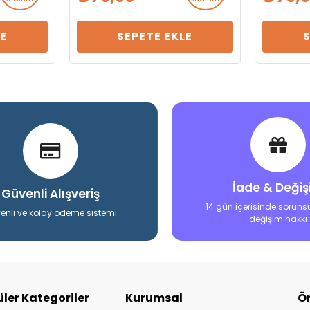
E
SEPETE EKLE
İade & Deği
Güvenli Alışveriş
14 gün içerisinde soruns
enli ve kolay ödeme sistemi
değişim hakkı
ler Kategoriler
Kurumsal
Ö