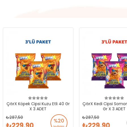
ÇıtırX Köpek Cipsi Kuzu Etli 40 Gr
ÇıtırX Kedi Cipsi Somon
X 3 ADET
Gr X 3 ADET
287,50
287,50
%20
229,90
229,90
İndirim