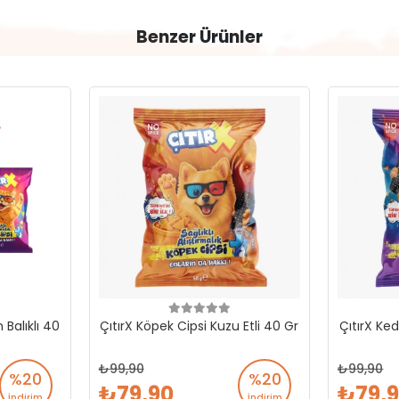
Benzer Ürünler
 Balıklı 40
ÇıtırX Köpek Cipsi Kuzu Etli 40 Gr
ÇıtırX Ked
99,90
99,90
%20
%20
79,90
79,
İndirim
İndirim