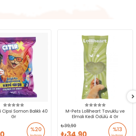
i Cipsi Somon Balıklı 40
M-Pets Lolliheart Tavuklu ve
Gr
Elmalı Kedi Ödülü 4 Gr
39,90
%20
%13
90
34,90
İndirim
İndirim