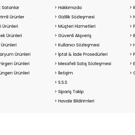
 Satanlar
Hakkımızda
rimli Ürünler
Gizlilik Sözleşmesi
i Ürünleri
Müşteri Hizmetleri
ek Ürünleri
Güvenli Alışveriş
 Ürünleri
Kullanıcı Sözleşmesi
H
aryum Ürünleri
İptal & İade Prosedürleri
irgen Ürünleri
Mesafeli Satış Sözleşmesi
üngen Ürünleri
İletişim
S.S.S
Sipariş Takip
Havale Bildirimleri
© MixPet,
Tüm Hakları Saklıdır
superKET
E-ticaret
ve E- ihracat Yazılım Çözümleri