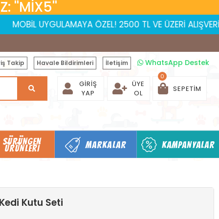
 ''MİX5''
L UYGULAMAYA ÖZEL! 2500 TL VE ÜZERİ ALIŞVERİŞLERDE 150
WhatsApp Destek
iş Takip
Havale Bildirimleri
İletişim
0
GIRIŞ
ÜYE
SEPETIM
YAP
OL
SÜRÜNGEN
MARKALAR
KAMPANYALAR
ÜRÜNLERI
edi Kutu Seti