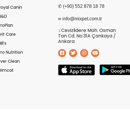
✆ (+90) 552 878 18 78
Royal Canin
N&D
✉
info@mixpet.com.tr
ProPlan
Cevizlidere Mah. Osman
⟟
Brit Care
Tan Cd. No:31A Çankaya /
Ankara
ill’s
Pro Nutrition
Ever Clean
Gimcat