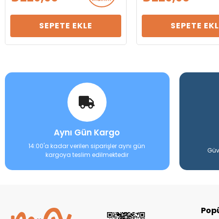
SEPETE EKLE
SEPETE EKL
Aynı Gün Kargo
14:00'a kadar verilen siparişler aynı gün
Güv
kargoya teslim edilmektedir
Popü