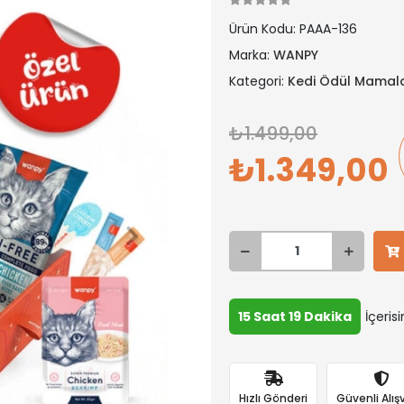
Ürün Kodu:
PAAA-136
Marka:
WANPY
Kategori:
Kedi Ödül Mamala
1.499,00
1.349,00
15 Saat 19 Dakika
İçeris
Hızlı Gönderi
Güvenli Alışv