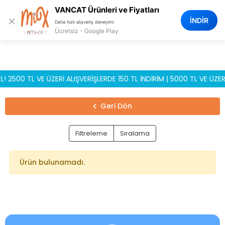
0
VANCAT Ürünleri ve Fiyatları
×
İNDİR
Daha hızlı alışveriş deneyimi
Ücretsiz - Google Play
00 TL VE ÜZERİ ALIŞVERİŞLERDE 150 TL İNDİRİM | 5000 TL VE ÜZERİ A
Geri Dön
Filtreleme
Sıralama
Ürün bulunamadı.