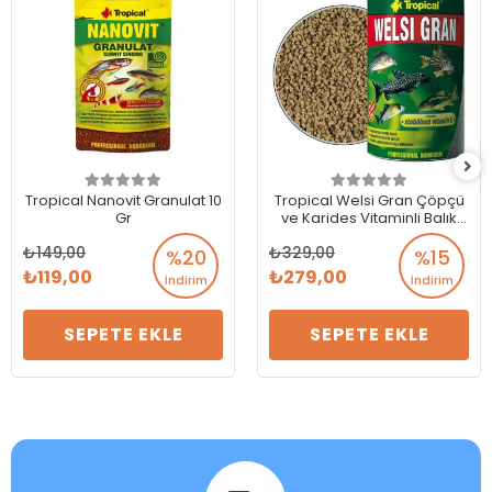
Tropical Nanovit Granulat 10
Tropical Welsi Gran Çöpçü
Gr
ve Karides Vitaminli Balık
Yemi 100 ml 65 GR
149,00
329,00
%20
%15
119,00
279,00
İndirim
İndirim
SEPETE EKLE
SEPETE EKLE