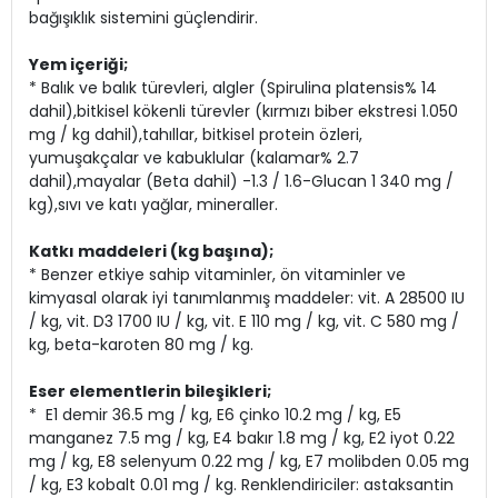
bağışıklık sistemini güçlendirir.
Yem içeriği;
* Balık ve balık türevleri, algler (Spirulina platensis% 14
dahil),bitkisel kökenli türevler (kırmızı biber ekstresi 1.050
mg / kg dahil),tahıllar, bitkisel protein özleri,
yumuşakçalar ve kabuklular (kalamar% 2.7
dahil),mayalar (Beta dahil) -1.3 / 1.6-Glucan 1 340 mg /
kg),sıvı ve katı yağlar, mineraller.
Katkı maddeleri (kg başına);
* Benzer etkiye sahip vitaminler, ön vitaminler ve
kimyasal olarak iyi tanımlanmış maddeler: vit. A 28500 IU
/ kg, vit. D3 1700 IU / kg, vit. E 110 mg / kg, vit. C 580 mg /
kg, beta-karoten 80 mg / kg.
Eser elementlerin bileşikleri;
* E1 demir 36.5 mg / kg, E6 çinko 10.2 mg / kg, E5
manganez 7.5 mg / kg, E4 bakır 1.8 mg / kg, E2 iyot 0.22
mg / kg, E8 selenyum 0.22 mg / kg, E7 molibden 0.05 mg
/ kg, E3 kobalt 0.01 mg / kg. Renklendiriciler: astaksantin