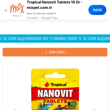
Tropical Nanovit Tablets 10 Gr -
0
mixpet.com.tr
×
İNDİR
Daha hızlı alışveriş deneyimi
Ücretsiz - Google Play
ZERİ ALIŞVERİŞLERDE 150 TL İNDİRİM | 5000 TL VE ÜZERİ ALIŞVERİŞLE
Geri Dön