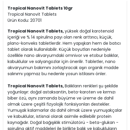
Tropical Nanovit Tablets 10gr
Tropical Nanovit Tablets
Ürün Kodu: 20701
Tropical Nanovit Tablets,
yüksek doğal karotenoid
içeriği ve % 14 spirulina payı olan renk arttırıcı, küçük,
plano-konveks tabletlerdir. Hem yapışkan hem de batıcı
tablet olarak kullanılabilir. Küçük boyutları nedeniyle
özellikle nano akvaryumdaki omnivor ve etobur balıklar,
kabuklular ve salyangozlar için önerilir. Tabletler, nano
akvaryumun bakımını zorlaştıracak aşırı organik madde
salınımı yapmaz bu nedenle yosun istilasını önler.
Tropical Nanovit Tablets,
Balıkların renkleri şu şekilde
yoğunlaşır: doğal astaksantin, beta-karoten ve kırmızı
biber özü, aynı zamanda büyüme ve üreme de dahil
olmak üzere çeşitli fizyolojik fonksiyonları destekler.
Yumuşak kalamarlar da dahil olmak üzere yumuşakçalar
ve kabuklular, istisnai olarak asimile edilebilir protein
kaynağıdır. Doğal bağışıklık stimülatörü - beta-glukan -
spirulina aktif maddeleri ile birlikte balık ve kabukluların