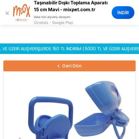
Taşınabilir Dışkı Toplama Aparatı
0
15 cm Mavi - mixpet.com.tr
×
İNDİR
Daha hızlı alışveriş deneyimi
Ücretsiz - Google Play
ZERİ ALIŞVERİŞLERDE 150 TL İNDİRİM | 5000 TL VE ÜZERİ ALIŞVERİŞLER
Geri Dön