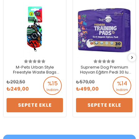
M-Pets Urban Style
Supreme Dog Premium
Freestyle Waste Bags
Hayvan Eğitim Pedi 30 lu
Dispenser Çöp Torbası
Paket - (4 Katlı Pet)
292,50
579,00
Çantası
%15
%14
249,00
499,00
İndirim
İndirim
SEPETE EKLE
SEPETE EKLE