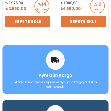
2.975,00
1.900,00
%14
%18
2.550,00
1.550,00
İndirim
İndirim
SEPETE EKLE
SEPETE EKLE
Aynı Gün Kargo
14:00'a kadar verilen siparişler aynı gün kargoya teslim
edilmektedir