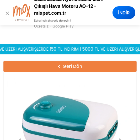
0
Çıkışlı Hava Motoru AQ-12 -
×
İNDİR
mixpet.com.tr
Daha hızlı alışveriş deneyimi
Ücretsiz - Google Play
Rİ ALIŞVERİŞLERDE 150 TL İNDİRİM | 5000 TL VE ÜZERİ ALIŞVERİŞLERD
Geri Dön