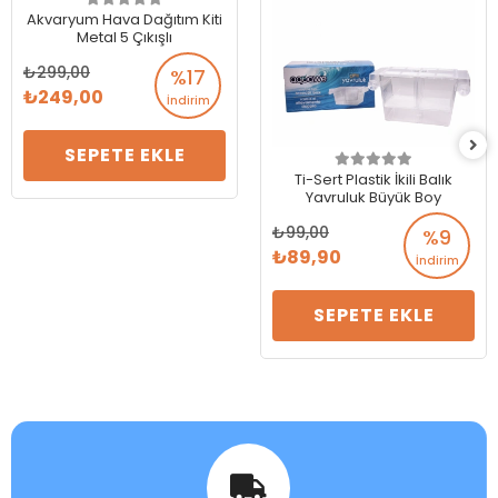
Akvaryum Hava Dağıtım Kiti
Metal 5 Çıkışlı
299,00
%17
249,00
İndirim
SEPETE EKLE
Ti-Sert Plastik İkili Balık
Yavruluk Büyük Boy
99,00
%9
89,90
İndirim
SEPETE EKLE