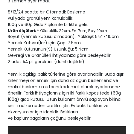
3 Zaman ayar modu
8/12/24 saatte bir Otomatik Besleme
Pul yada granül yem konulabilir.
100g ve 60g Gıda Fıçıları ile birlikte gelir.
Ürün ölçüleri;
* Yükseklik; 22cm, En: 7cm, Boy: 10cm
Boyut (yemek kutusu olmadan):; Yaklaşık 5.5*7*10cm
Yemek Kutusu(lar) için Çap: 7.5cm
Yemek Kutusunun(S) Uzunluğu: 5.4cm
Gevreği ve Granülleri ihtiyacınıza göre besleyebilir.
2 adet AA pil gerektirir (dahil değildir)
Yemlik açıklığı balık türlerine göre ayarlanabilir. Suda aşırı
kirlenmeyi önlemek için daha az öğün beslemeniz ve
makul besleme miktarını kademeli olarak ayarlamanız
önerilir. Farklı ihtiyaçlarınız için iki farklı kapasitede (60g
100g) gıda kutusu. Uzun kullanım ömrü sağlayan birinci
sınıf malzemeden üretilmiştir. Ev balık tankları ve
akvaryumlar için idealdir. Balıkların
ve kaplumbağaların çoğunu besleyebilir.