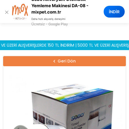
0
Yemleme Makinesi DA-08 -
×
İNDİR
mixpet.com.tr
Daha hızlı alışveriş deneyimi
Ücretsiz - Google Play
ERİ ALIŞVERİŞLERDE 150 TL İNDİRİM | 5000 TL VE ÜZERİ ALIŞVERİŞLERD
Geri Dön