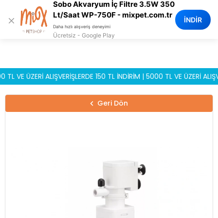
Sobo Akvaryum İç Filtre 3.5W 350
0
Lt/Saat WP-750F - mixpet.com.tr
×
İNDİR
Daha hızlı alışveriş deneyimi
Ücretsiz - Google Play
VE ÜZERİ ALIŞVERİŞLERDE 150 TL İNDİRİM | 5000 TL VE ÜZERİ ALIŞVERİ
Geri Dön