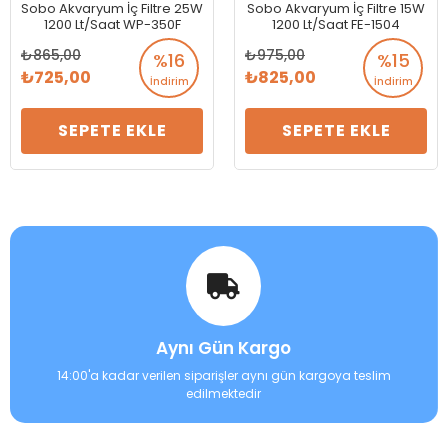
Sobo Akvaryum İç Filtre 25W
Sobo Akvaryum İç Filtre 15W
1200 Lt/Saat WP-350F
1200 Lt/Saat FE-1504
865,00
975,00
%16
%15
725,00
825,00
İndirim
İndirim
SEPETE EKLE
SEPETE EKLE
Aynı Gün Kargo
14:00'a kadar verilen siparişler aynı gün kargoya teslim
edilmektedir