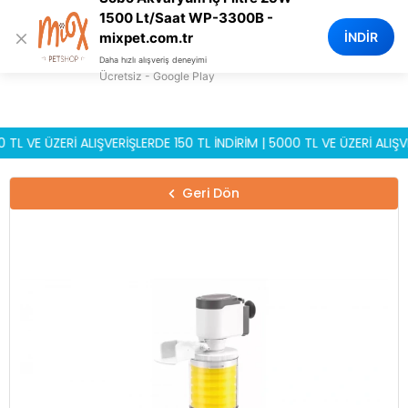
0
1500 Lt/Saat WP-3300B -
×
İNDİR
mixpet.com.tr
Daha hızlı alışveriş deneyimi
Ücretsiz - Google Play
E ÜZERİ ALIŞVERİŞLERDE 150 TL İNDİRİM | 5000 TL VE ÜZERİ ALIŞVERİ
Geri Dön