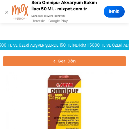
Sera Omnipur Akvaryum Bakım
0
İlacı 50 Ml. - mixpet.com.tr
×
İNDİR
Daha hızlı alışveriş deneyimi
Ücretsiz - Google Play
 VE ÜZERİ ALIŞVERİŞLERDE 150 TL İNDİRİM | 5000 TL VE ÜZERİ ALIŞVE
Geri Dön