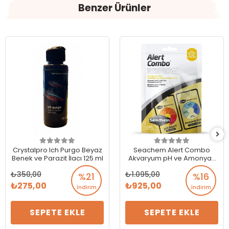
Benzer Ürünler
Crystalpro Ich Purgo Beyaz
Seachem Alert Combo
Benek ve Parazit İlacı 125 ml
Akvaryum pH ve Amonyak
Ölçer
350,00
1.095,00
%21
%16
275,00
925,00
İndirim
İndirim
SEPETE EKLE
SEPETE EKLE