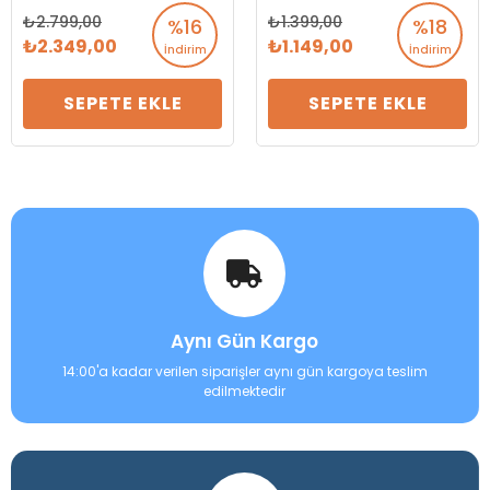
Maması 12 Kg
Maması 2700 Gr
2.799,00
1.399,00
%16
%18
2.349,00
1.149,00
İndirim
İndirim
SEPETE EKLE
SEPETE EKLE
Aynı Gün Kargo
14:00'a kadar verilen siparişler aynı gün kargoya teslim
edilmektedir