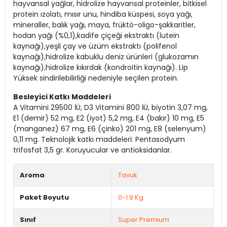
hayvansal yağlar, hidrolize hayvansal proteinler, bitkisel
protein ızolatı, mısır unu, hindiba küspesi, soya yağı,
mineraller, balık yağı, maya, früktö-oligo-şakkaritler,
hodan yağı (%0,1),kadife çiçeği ekstraktı (lutein
kaynağı),yeşil çay ve üzüm ekstraktı (polifenol
kaynağı),hidrolize kabuklu deniz ürünleri (glukozamın
kaynağı),hidrolize kıkırdak (kondroitin kaynağı). Lip
Yüksek sindirilebilirliği nedeniyle seçilen protein.
Besleyici Katkı Maddeleri
A Vitamini 29500 İÜ, D3 Vitamini 800 İÜ, biyotin 3,07 mg,
E1 (demir) 52 mg, E2 (iyot) 5,2 mg, E4 (bakır) 10 mg, E5
(manganez) 67 mg, E6 (çinko) 201 mg, E8 (selenyum)
0,11 mg. Teknolojik katkı maddeleri: Pentasodyum
trifosfat 3,5 gr. Koruyucular ve antioksidanlar.
Aroma
Tavuk
Paket Boyutu
0-1.9 Kg
Sınıf
Super Premium