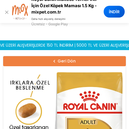
0
İçin Özel Köpek Maması 1.5 Kg -
×
İNDİR
mixpet.com.tr
Daha hızlı alışveriş deneyimi
Ücretsiz - Google Play
Rİ ALIŞVERİŞLERDE 150 TL İNDİRİM | 5000 TL VE ÜZERİ ALIŞVERİŞLERD
Geri Dön