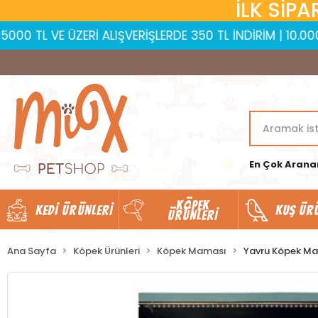
İLK SİPA
ERİ ALIŞVERİŞLERDE 350 TL İNDİRİM | 10.000 TL VE ÜZERİ
En Çok Arana
KÖPEK
KEDI ÜRÜNLERI
KUŞ ÜR
ÜRÜNLERI
Ana Sayfa
Köpek Ürünleri
Köpek Maması
Yavru Köpek M