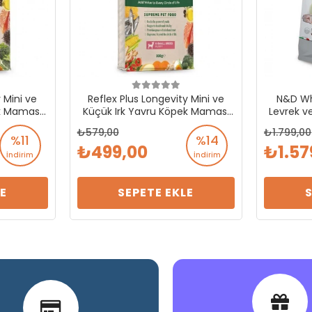
 Mini ve
Reflex Plus Longevity Mini ve
N&D Wh
ek Maması
Küçük Irk Yavru Köpek Maması
Levrek ve
900 Gr
Mini Ir
579,00
1.799,00
%11
%14
499,00
1.57
İndirim
İndirim
E
SEPETE EKLE