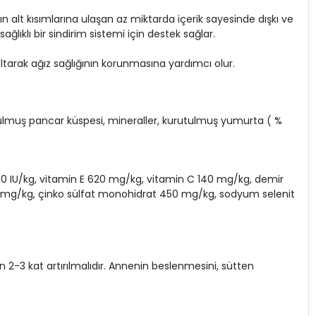
ın alt kısımlarına ulaşan az miktarda içerik sayesinde dışkı ve
lıklı bir sindirim sistemi için destek sağlar.
altarak ağız sağlığının korunmasına yardımcı olur.
urutulmuş pancar küspesi, mineraller, kurutulmuş yumurta ( %
90 IU/kg, vitamin E 620 mg/kg, vitamin C 140 mg/kg, demir
0 mg/kg, çinko sülfat monohidrat 450 mg/kg, sodyum selenit
2-3 kat artırılmalıdır. Annenin beslenmesini, sütten