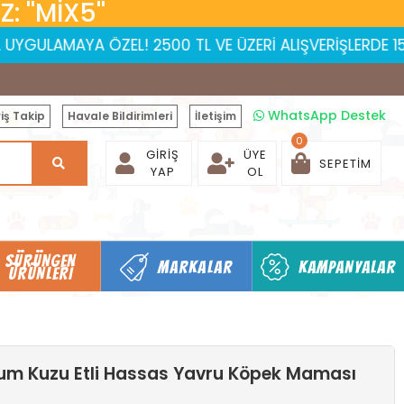
 ''MİX5''
ÖZEL! 2500 TL VE ÜZERİ ALIŞVERİŞLERDE 150 TL İNDİRİM |
WhatsApp Destek
iş Takip
Havale Bildirimleri
İletişim
0
GIRIŞ
ÜYE
SEPETIM
YAP
OL
SÜRÜNGEN
MARKALAR
KAMPANYALAR
ÜRÜNLERI
um Kuzu Etli Hassas Yavru Köpek Maması