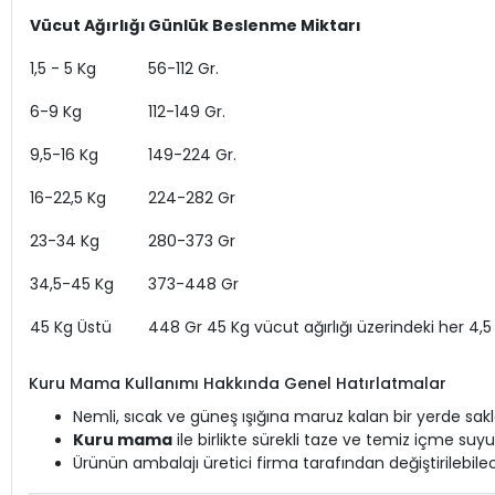
Vücut Ağırlığı
Günlük Beslenme Miktarı
1,5 - 5 Kg
56-112 Gr.
6-9 Kg
112-149 Gr.
9,5-16 Kg
149-224 Gr.
16-22,5 Kg
224-282 Gr
23-34 Kg
280-373 Gr
34,5-45 Kg
373-448 Gr
45 Kg Üstü
448 Gr 45 Kg vücut ağırlığı üzerindeki her 4,5 
Kuru Mama Kullanımı Hakkında Genel Hatırlatmalar
Nemli, sıcak ve güneş ışığına maruz kalan bir yerde sak
Kuru mama
ile birlikte sürekli taze ve temiz içme su
Ürünün ambalajı üretici firma tarafından değiştirilebilec