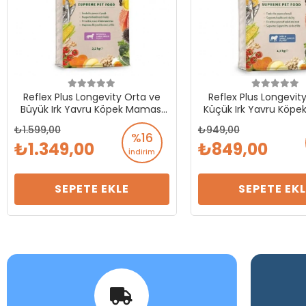
Reflex Plus Longevity Orta ve
Reflex Plus Longevity
Büyük Irk Yavru Köpek Maması
Küçük Irk Yavru Köp
3200 Gr
1700 Gr
1.599,00
949,00
%16
1.349,00
849,00
İndirim
SEPETE EKLE
SEPETE EKL