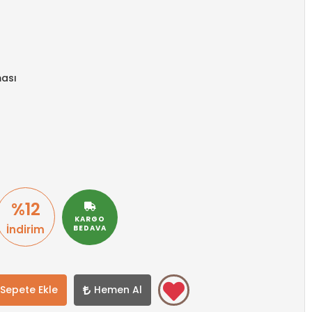
ası
%12
KARGO
İndirim
BEDAVA
Sepete Ekle
Hemen Al