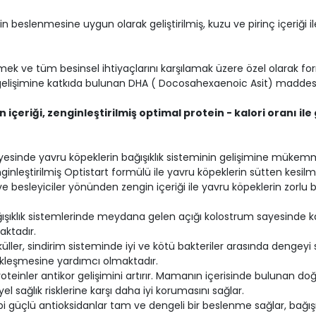
in beslenmesine uygun olarak geliştirilmiş, kuzu ve pirinç içeriği
mek ve tüm besinsel ihtiyaçlarını karşılamak üzere özel olarak for
elişimine katkıda bulunan DHA ( Docosahexaenoic Asit) maddesi 
eriği, zenginleştirilmiş optimal protein - kalori oranı ile 
yesinde yavru köpeklerin bağışıklık sisteminin gelişimine mükemm
ginleştirilmiş Optistart formülü ile yavru köpeklerin sütten ke
e besleyiciler yönünden zengin içeriği ile yavru köpeklerin zorlu
şıklık sistemlerinde meydana gelen açığı kolostrum sayesinde ka
ktadır.
üller, sindirim sisteminde iyi ve kötü bakteriler arasında dengeyi
ekleşmesine yardımcı olmaktadır.
teinler antikor gelişimini artırır. Mamanın içerisinde bulunan doğal a
l sağlık risklerine karşı daha iyi korumasını sağlar.
i güçlü antioksidanlar tam ve dengeli bir beslenme sağlar, bağışık