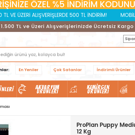
RİŞİNİZE ÖZEL %5 İNDİRİM KODUNUZ:
 ALIŞVERİŞLERDE 500 TL İNDİRİM!
MOBİL UYGULAMAYA 
1.500 TL ve Üzeri Alışverişlerinizde Ücretsiz Kargo
Sipar
nlar:
En Yeniler
Çok Satanlar
İndirimli Ürünler
AKVARYUM
KEMIRGEN
ÜNLERI
ÜRÜNLERI
ÜRÜNLERI
aması
ProPlan Puppy Medi
12 Kg