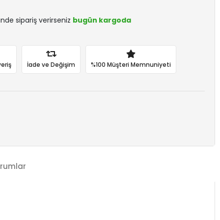
sinde sipariş verirseniz
bugün kargoda
eriş
İade ve Değişim
%100 Müşteri Memnuniyeti
rumlar