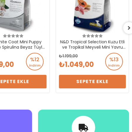
ite Coat Mini Puppy
N&D Tropical Selection Kuzu Etli
 Spirulina Beyaz Tüylü
ve Tropikal Meyveli Mini Yavru
k Tahılsız Yavru Köpek
Köpek Maması 1.5 Kg
1.199,00
Maması 1.5 Kg
%12
%13
9,00
1.049,00
İndirim
İndirim
SEPETE EKLE
SEPETE EKLE