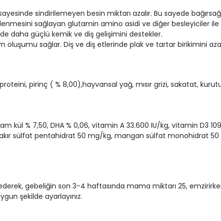
ği sayesinde sindirilemeyen besin miktarı azalır. Bu sayede bağırsağ
nmesini sağlayan glutamin amino asidi ve diğer besleyiciler ile sağ
e daha güçlü kemik ve diş gelişimini destekler.
m oluşumu sağlar. Diş ve diş etlerinde plak ve tartar birikimini az
ı proteini, pirinç ( % 8,00),hayvansal yağ, mısır grizi, sakatat, k
am kül % 7,50, DHA % 0,06, vitamin A 33.600 IU/kg, vitamin D3 10
bakır sülfat pentahidrat 50 mg/kg, mangan sülfat monohidrat 5
erek, gebeliğin son 3-4 haftasında mama miktarı 25, emzirirken 
ygun şekilde ayarlayınız.