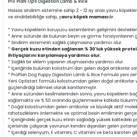
Pro PlaN Opti Digestion Lamb & Rice
Hassas sindirim sistemine sahip 2 - 12 ay arası yavru köpekler
ve sindirilebilirliğe sahip, y
avru köpek maması
dır.
* Yavru köpeklerin koruyucu sistemlerinin gelişimini destekle
* Anne sütünde de bulunan beyin ve görme fonsiyonlarının g
* Sindirim sisteminin sağlıklı çalışmasına yardımcı olur.
*
Gerçek kuzu etinden sağlanan % 30'luk yüksek protein iç
ihtiyaçlarını karşılamaya yardımcı olur.
* Sağlıklı bir eklem yapısının oluşmasında yardımcı olur.
* İçeriğinde bulunan kolostrum'dan gelen doğal antikorlar sa
* ProPlan Dog Puppy Digestion Lamb & Rice Formula yeni zen
Yeni Optistart formülü kolostrumdan gelen doğal antikorlar v
güçlendirdiği bilimsel olarak kanıtlanmıştır.
* Anne sütünden kesilmelerinden sonra, yavru köpeklerin bağı
sağlamakta ve % 50 oranında güçlenmesine katkıda bulunma
* Doğal kolostrumdan gelen antikorlar ve biyolojik aktif molek
rahatsızlıklarını önlemekte ve optimal besin emiliminin gerç
* İçeriğindeki gerçek kuzu etinin sağladığı yüksek kalitedeki pro
içerisinde çalışarak yavrunun kendini dışarıdan gelen potansiye
* İçerdiği selenyum, E vitamini, C vitamini ve beta karoten gib