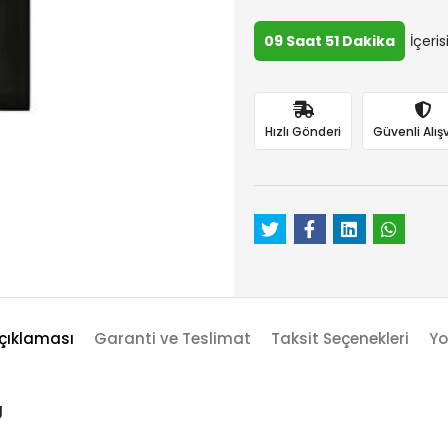
09 Saat 51 Dakika
İçeri
Hızlı Gönderi
Güvenli Alışv
çıklaması
Garanti ve Teslimat
Taksit Seçenekleri
Yo
g