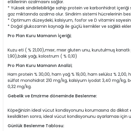
etkilerinin azalmasını sağlar.
* Yüksek sindirilebilirliğe sahip protein ve karbonhidrat içeri
gaz miktarında azalma olur. Sindirim sistemi hücrelerinin besle
* Optimum düzeydeki, kalsiyum, fosfor ve D vitamini sayesind
* Doğal glukozamin kaynağı ile güçlü kemikler ve sağlıklı ekle
Pro Plan Kuru Mamanın İçeriği;
Kuzu eti ( % 21,00),mısır, mısır gluten unu, kurutulmuş kanatl
1,90),balık yağı, kolostrum ( % 0,10)
Pro Plan Kuru Mamanın Analizi;
Ham protein % 30,00, ham yağ % 19,00, ham selüloz % 2,00, h
sülfat monohidrat 210 mg/kg, kalsiyum iyodat 3,40 mg/kg, 
0,32 mg/kg.
Gebelik ve Emzirme döneminde Beslenme:
Köpeğinizin ideal vücut kondisyonunu korumasına da dikkat ed
kesildikten sonra, ideal vücut kondisyonunu ayarlaması için u
Günlük Beslenme Tablosu: