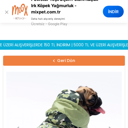
0
Irk Köpek Yağmurluk -
×
İNDİR
mixpet.com.tr
Daha hızlı alışveriş deneyimi
Ücretsiz - Google Play
İ ALIŞVERİŞLERDE 150 TL İNDİRİM | 5000 TL VE ÜZERİ ALIŞVERİŞLERDE 
Geri Dön