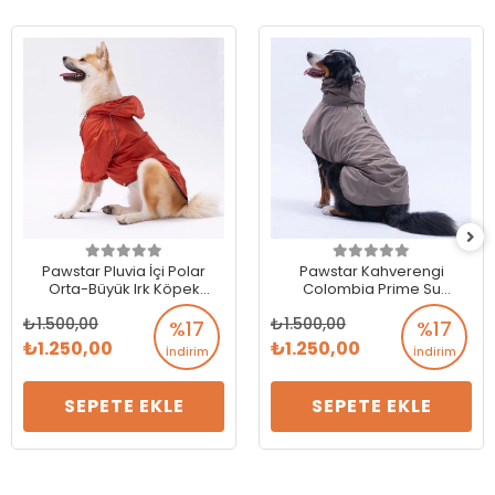
Pawstar Pluvia İçi Polar
Pawstar Kahverengi
Orta-Büyük Irk Köpek
Colombia Prime Su
Yağmurluk Turuncu
Geçirmez Orta-Büyük Irk
1.500,00
1.500,00
Köpek Pratik Yağmurluk
%17
%17
1.250,00
1.250,00
İndirim
İndirim
SEPETE EKLE
SEPETE EKLE