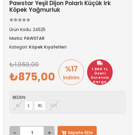
Pawstar Yeşil Dijon Polarlı Küçük Irk
Köpek Yağmurluk
Ürün Kodu:
24525
Marka:
PAWSTAR
Kategori:
Köpek Kıyafetleri
1.050,00
%17
1.500 TL
875,00
Üzeri
İndirim
Ücretsiz
Kargo
BEDEN:
M
L
XL
2XL
Sepete Ekle