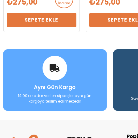
275,00
275,00
İndirim
SEPETE EKLE
SEPETE EK
Aynı Gün Kargo
14:00'a kadar verilen siparişler aynı gün
Güv
kargoya teslim edilmektedir
Popü