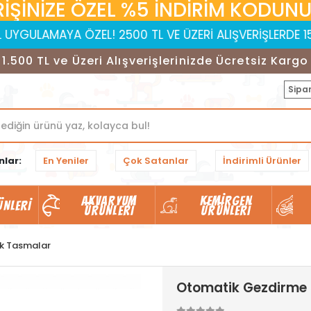
RİŞİNİZE ÖZEL %5 İNDİRİM KODUNUZ:
AYA ÖZEL! 2500 TL VE ÜZERİ ALIŞVERİŞLERDE 150 TL İNDİR
1.500 TL ve Üzeri Alışverişlerinizde Ücretsiz Kargo
Sipar
nlar:
En Yeniler
Çok Satanlar
İndirimli Ürünler
AKVARYUM
KEMIRGEN
ÜNLERI
ÜRÜNLERI
ÜRÜNLERI
k Tasmalar
Otomatik Gezdirme 