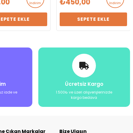
,00
450,00
İndirim
İndirim
SEPETE EKLE
SEPETE EKLE
şim
Ücretsiz Kargo
uz iade ve
1.500₺ ve üzeri alışverişlerinizde
kargo bedava
ne Çıkan Markalar
Bize Ulaşın