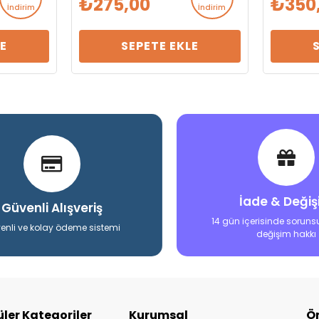
275,00
350
İndirim
İndirim
LE
SEPETE EKLE
İade & Deği
Güvenli Alışveriş
14 gün içerisinde soruns
enli ve kolay ödeme sistemi
değişim hakkı
ler Kategoriler
Kurumsal
Ö