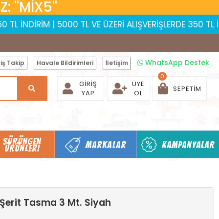
 ''MİX5''
İM | 5000 TL VE ÜZERİ ALIŞVERİŞLERDE 350 TL İNDİRİM | 
WhatsApp Destek
iş Takip
Havale Bildirimleri
İletişim
0
GIRIŞ
ÜYE
SEPETIM
YAP
OL
SÜRÜNGEN
MARKALAR
KAMPANYALAR
ÜRÜNLERI
Şerit Tasma 3 Mt. Siyah