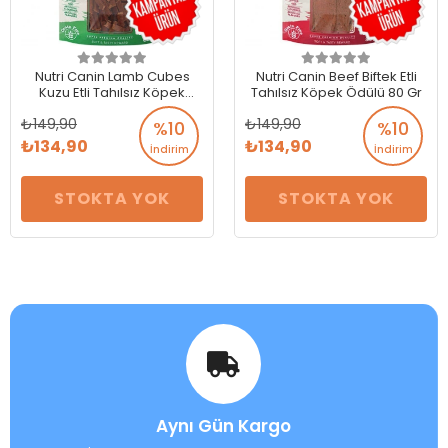
Nutri Canin Lamb Cubes
Nutri Canin Beef Biftek Etli
Kuzu Etli Tahılsız Köpek
Tahılsız Köpek Ödülü 80 Gr
Ödülü 80 Gr
149,90
149,90
%10
%10
134,90
134,90
İndirim
İndirim
STOKTA YOK
STOKTA YOK
Aynı Gün Kargo