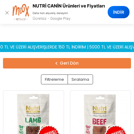
0
NUTRİ CANİN Ürünleri ve Fiyatları
×
İNDİR
Daha hızlı alışveriş deneyimi
Ücretsiz - Google Play
VE ÜZERİ ALIŞVERİŞLERDE 150 TL İNDİRİM | 5000 TL VE ÜZERİ ALIŞVER
Geri Dön
Filtreleme
Sıralama