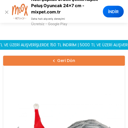
0
Peluş Oyuncak 24x7 cm -
×
İNDİR
mixpet.com.tr
Daha hızlı alışveriş deneyimi
Ücretsiz - Google Play
ÜZERİ ALIŞVERİŞLERDE 150 TL İNDİRİM | 5000 TL VE ÜZERİ ALIŞVERİŞLE
Geri Dön