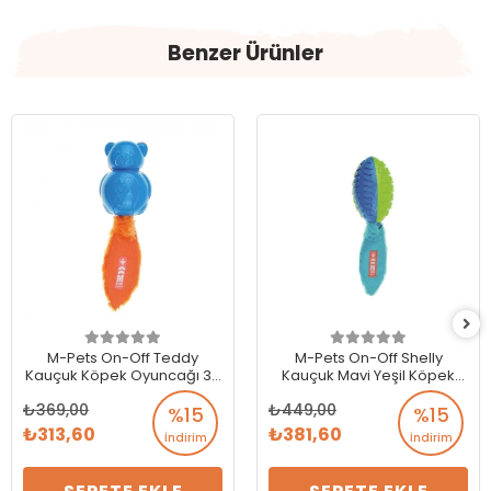
Benzer Ürünler
M-Pets On-Off Teddy
M-Pets On-Off Shelly
Kauçuk Köpek Oyuncağı 30
Kauçuk Mavi Yeşil Köpek
cm
Oyuncağı
369,00
449,00
%15
%15
313,60
381,60
İndirim
İndirim