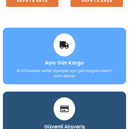
SEPETE EKLE
SEPETE EKLE
Aynı Gün Kargo
14:00'a kadar verilen siparişler aynı gün kargoya teslim
edilmektedir
Güvenli Alışveriş