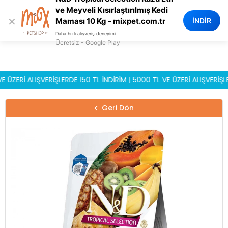
0
ve Meyveli Kısırlaştırılmış Kedi
×
İNDİR
Maması 10 Kg - mixpet.com.tr
Daha hızlı alışveriş deneyimi
Ücretsiz - Google Play
İ ALIŞVERİŞLERDE 150 TL İNDİRİM | 5000 TL VE ÜZERİ ALIŞVERİŞLERDE
Geri Dön