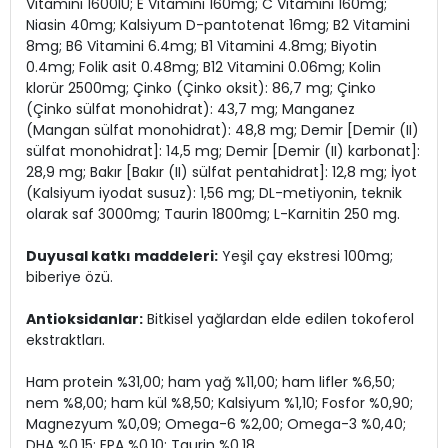
Vitamini 1600IU; E Vitamini 160mg; C Vitamini 160mg;
Niasin 40mg; Kalsiyum D-pantotenat 16mg; B2 Vitamini
8mg; B6 Vitamini 6.4mg; B1 Vitamini 4.8mg; Biyotin
0.4mg; Folik asit 0.48mg; B12 Vitamini 0.06mg; Kolin
klorür 2500mg; Çinko (Çinko oksit): 86,7 mg; Çinko
(Çinko sülfat monohidrat): 43,7 mg; Manganez
(Mangan sülfat monohidrat): 48,8 mg; Demir [Demir (II)
sülfat monohidrat]: 14,5 mg; Demir [Demir (II) karbonat]:
28,9 mg; Bakır [Bakır (II) sülfat pentahidrat]: 12,8 mg; İyot
(Kalsiyum iyodat susuz): 1,56 mg; DL-metiyonin, teknik
olarak saf 3000mg; Taurin 1800mg; L-Karnitin 250 mg.
Duyusal katkı maddeleri:
Yeşil çay ekstresi 100mg;
biberiye özü.
Antioksidanlar:
Bitkisel yağlardan elde edilen tokoferol
ekstraktları.
Ham protein %31,00; ham yağ %11,00; ham lifler %6,50;
nem %8,00; ham kül %8,50; Kalsiyum %1,10; Fosfor %0,90;
Magnezyum %0,09; Omega-6 %2,00; Omega-3 %0,40;
DHA %0,15; EPA %0,10; Taurin %0,18.