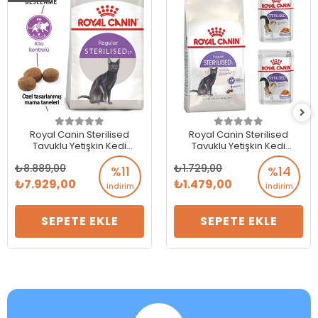
Royal Canin Sterilised
Royal Canin Sterilised
Tavuklu Yetişkin Kedi
Tavuklu Yetişkin Kedi
Maması 15 Kg
Maması 2 Kg + 2 Adet
8.889,00
1.729,00
Sterilised Yaş Mama
%11
%14
HEDİYELİ!
7.929,00
1.479,00
İndirim
İndirim
SEPETE EKLE
SEPETE EKLE