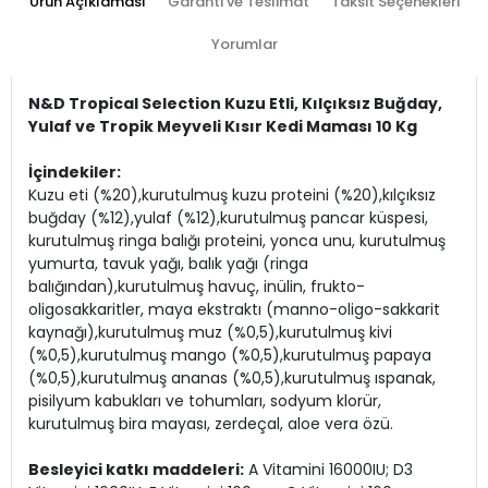
Ürün Açıklaması
Garanti ve Teslimat
Taksit Seçenekleri
Yorumlar
N&D Tropical Selection Kuzu Etli, Kılçıksız Buğday,
Yulaf ve Tropik Meyveli Kısır Kedi Maması 10 Kg
İçindekiler:
Kuzu eti (%20),kurutulmuş kuzu proteini (%20),kılçıksız
buğday (%12),yulaf (%12),kurutulmuş pancar küspesi,
kurutulmuş ringa balığı proteini, yonca unu, kurutulmuş
yumurta, tavuk yağı, balık yağı (ringa
balığından),kurutulmuş havuç, inülin, frukto-
oligosakkaritler, maya ekstraktı (manno-oligo-sakkarit
kaynağı),kurutulmuş muz (%0,5),kurutulmuş kivi
(%0,5),kurutulmuş mango (%0,5),kurutulmuş papaya
(%0,5),kurutulmuş ananas (%0,5),kurutulmuş ıspanak,
pisilyum kabukları ve tohumları, sodyum klorür,
kurutulmuş bira mayası, zerdeçal, aloe vera özü.
Besleyici katkı maddeleri:
A Vitamini 16000IU; D3