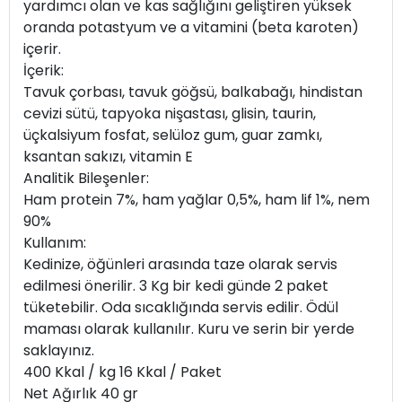
yardımcı olan ve kas sağlığını geliştiren yüksek
oranda potastyum ve a vitamini (beta karoten)
içerir.
İçerik:
Tavuk çorbası, tavuk göğsü, balkabağı, hindistan
cevizi sütü, tapyoka nişastası, glisin, taurin,
üçkalsiyum fosfat, selüloz gum, guar zamkı,
ksantan sakızı, vitamin E
Analitik Bileşenler:
Ham protein 7%, ham yağlar 0,5%, ham lif 1%, nem
90%
Kullanım:
Kedinize, öğünleri arasında taze olarak servis
edilmesi önerilir. 3 Kg bir kedi günde 2 paket
tüketebilir. Oda sıcaklığında servis edilir. Ödül
maması olarak kullanılır. Kuru ve serin bir yerde
saklayınız.
400 Kkal / kg 16 Kkal / Paket
Net Ağırlık 40 gr