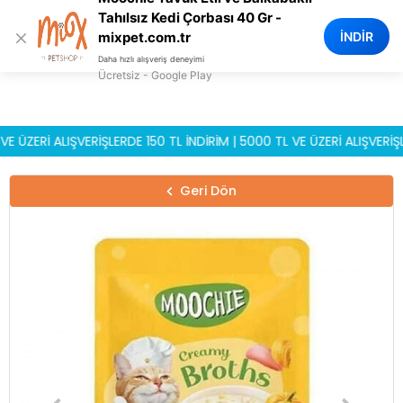
0
Tahılsız Kedi Çorbası 40 Gr -
×
İNDİR
mixpet.com.tr
Daha hızlı alışveriş deneyimi
Ücretsiz - Google Play
ERİ ALIŞVERİŞLERDE 150 TL İNDİRİM | 5000 TL VE ÜZERİ ALIŞVERİŞLERD
Geri Dön