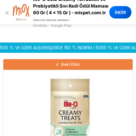
0
Prebiyotikli Sıvı Kedi Ödül Maması
×
İNDİR
60 Gr ( 4 x 15 Gr ) - mixpet.com.tr
Daha hızlı alışveriş deneyimi
Ücretsiz - Google Play
L VE ÜZERİ ALIŞVERİŞLERDE 150 TL İNDİRİM | 5000 TL VE ÜZERİ ALIŞVE
Geri Dön