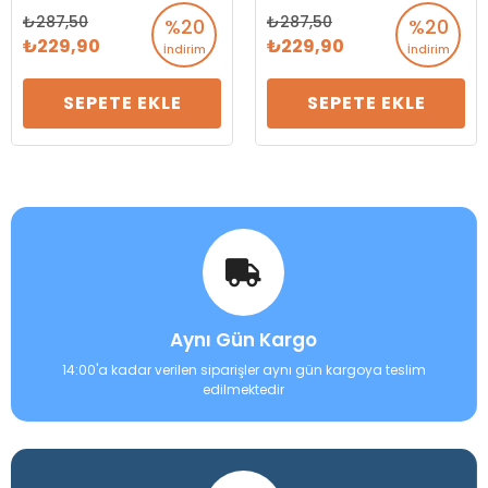
287,50
287,50
%20
%20
229,90
229,90
İndirim
İndirim
SEPETE EKLE
SEPETE EKLE
Aynı Gün Kargo
14:00'a kadar verilen siparişler aynı gün kargoya teslim
edilmektedir