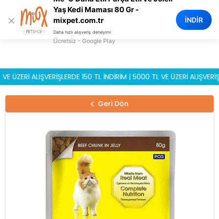
0
Yaş Kedi Maması 80 Gr -
×
İNDİR
mixpet.com.tr
Daha hızlı alışveriş deneyimi
Ücretsiz - Google Play
ERİ ALIŞVERİŞLERDE 150 TL İNDİRİM | 5000 TL VE ÜZERİ ALIŞVERİŞLER
Geri Dön