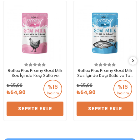
Reflex Plus Pramy Goat Milk
Reflex Plus Pramy Goat Milk
Sos İçinde Keçi Sütlü ve
Sos İçinde Keçi Sütlü ve Ton
Tavuklu Kedi Konservesi 60
Balıklı Kedi Konservesi 60 Gr
65,00
65,00
Gr
%16
%16
54,90
54,90
İndirim
İndirim
SEPETE EKLE
SEPETE EKLE