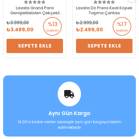
Lavista Grand Paris
Lavista Dö Prens Kedi Köpek
Genişletilebilen Çekçekli
Taşıma Çantası
Kedi Köpek Taşıma Çantası
3.999,00
2.999,00
40-40-50 cm
%13
%17
3.499,00
2.499,00
İndirim
İndirim
SEPETE EKLE
SEPETE EKLE
Aynı Gün Kargo
14:00'a kadar verilen siparişler aynı gün kargoya teslim
edilmektedir