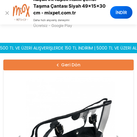
0
Taşıma Çantası Siyah 49x15x30
×
İNDİR
cm - mixpet.com.tr
Daha hızlı alışveriş deneyimi
Ücretsiz - Google Play
L VE ÜZERİ ALIŞVERİŞLERDE 150 TL İNDİRİM | 5000 TL VE ÜZERİ ALIŞVE
Geri Dön