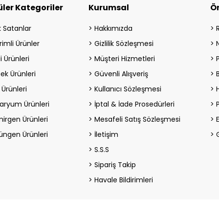
ler Kategoriler
Kurumsal
Ö
 Satanlar
Hakkımızda
rimli Ürünler
Gizlilik Sözleşmesi
i Ürünleri
Müşteri Hizmetleri
ek Ürünleri
Güvenli Alışveriş
 Ürünleri
Kullanıcı Sözleşmesi
H
aryum Ürünleri
İptal & İade Prosedürleri
irgen Ürünleri
Mesafeli Satış Sözleşmesi
üngen Ürünleri
İletişim
S.S.S
Sipariş Takip
Havale Bildirimleri
© MixPet,
Tüm Hakları Saklıdır