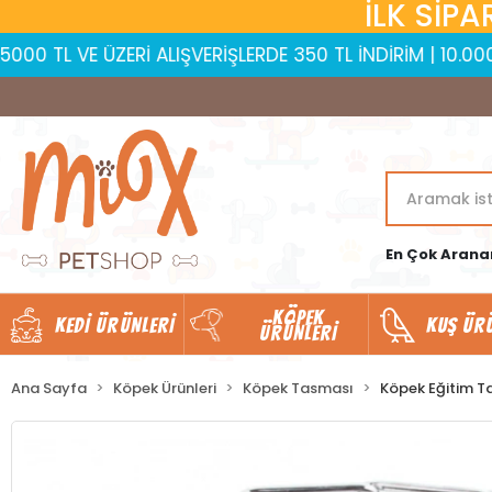
İLK SİPA
E ÜZERİ ALIŞVERİŞLERDE 350 TL İNDİRİM | 10.000 TL VE Ü
En Çok Arana
KÖPEK
KEDI ÜRÜNLERI
KUŞ ÜR
ÜRÜNLERI
Ana Sayfa
Köpek Ürünleri
Köpek Tasması
Köpek Eğitim T