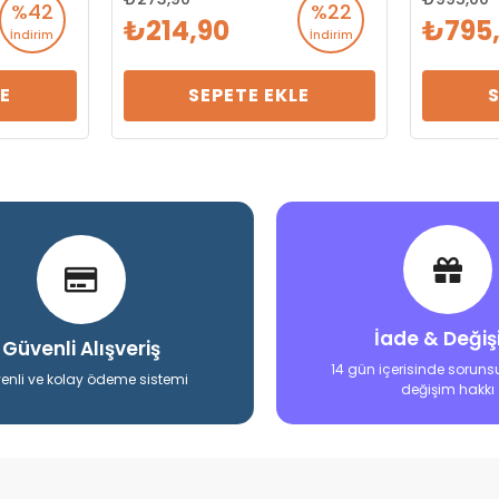
%42
%22
214,90
795
İndirim
İndirim
E
SEPETE EKLE
İade & Deği
Güvenli Alışveriş
14 gün içerisinde soruns
enli ve kolay ödeme sistemi
değişim hakkı