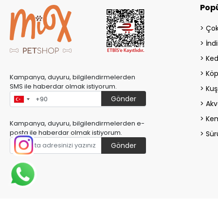
Popü
Çok
İndi
Ked
Köp
Kampanya, duyuru, bilgilendirmelerden
SMS ile haberdar olmak istiyorum.
Kuş
Gönder
Akv
Kem
Kampanya, duyuru, bilgilendirmelerden e-
posta ile haberdar olmak istiyorum.
Sür
Gönder