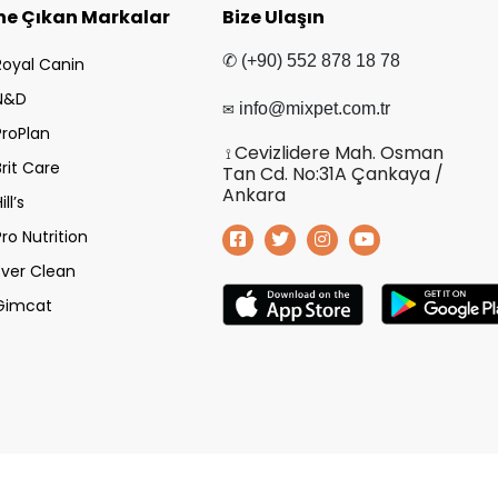
ne Çıkan Markalar
Bize Ulaşın
✆ (+90) 552 878 18 78
Royal Canin
N&D
✉
info@mixpet.com.tr
ProPlan
Cevizlidere Mah. Osman
⟟
Brit Care
Tan Cd. No:31A Çankaya /
Ankara
ill’s
Pro Nutrition
Ever Clean
Gimcat