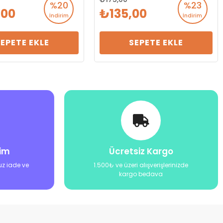
%20
%23
,00
135,00
İndirim
İndirim
SEPETE EKLE
SEPETE EKLE
şim
Ücretsiz Kargo
uz iade ve
1.500₺ ve üzeri alışverişlerinizde
kargo bedava