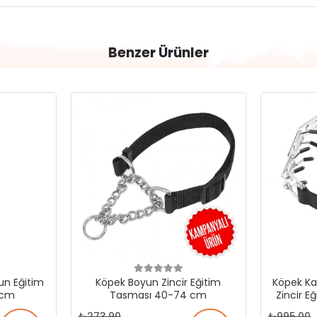
Benzer Ürünler
un Eğitim
Köpek Boyun Zincir Eğitim
Köpek Ka
 cm
Tasması 40-74 cm
Zincir 
273,90
995,00