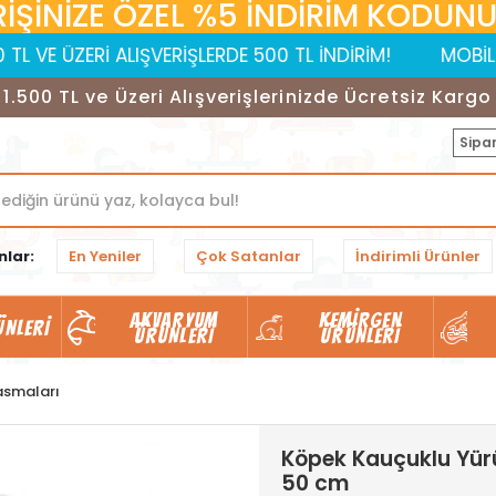
RİŞİNİZE ÖZEL %5 İNDİRİM KODUNUZ:
ZERİ ALIŞVERİŞLERDE 500 TL İNDİRİM!
MOBİL UYGULAM
1.500 TL ve Üzeri Alışverişlerinizde Ücretsiz Kargo
Sipar
nlar:
En Yeniler
Çok Satanlar
İndirimli Ürünler
AKVARYUM
KEMIRGEN
ÜNLERI
ÜRÜNLERI
ÜRÜNLERI
asmaları
Köpek Kauçuklu Yür
50 cm