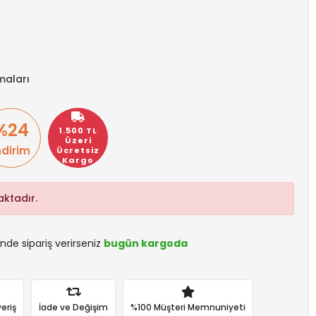
maları
%24
1.500 TL
Üzeri
ndirim
Ücretsiz
Kargo
ktadır.
inde sipariş verirseniz
bugün kargoda
eriş
İade ve Değişim
%100 Müşteri Memnuniyeti