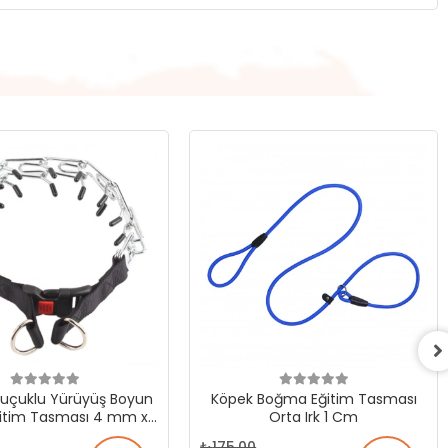
uçuklu Yürüyüş Boyun
Köpek Boğma Eğitim Tasması
Eğitim Tasması 4 mm x
Orta Irk 1 Cm
60 cm
175,00