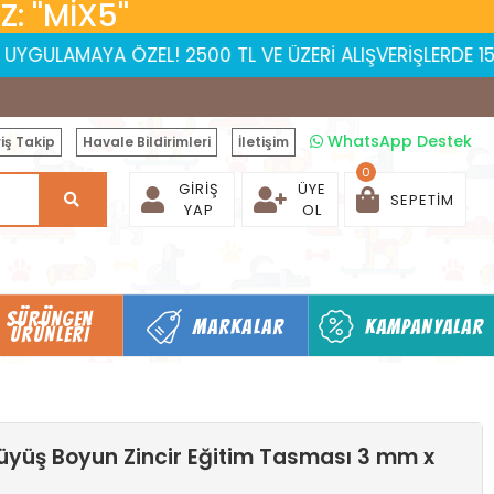
 ''MİX5''
AYA ÖZEL! 2500 TL VE ÜZERİ ALIŞVERİŞLERDE 150 TL İNDİR
WhatsApp Destek
iş Takip
Havale Bildirimleri
İletişim
0
GIRIŞ
ÜYE
SEPETIM
YAP
OL
SÜRÜNGEN
MARKALAR
KAMPANYALAR
ÜRÜNLERI
üyüş Boyun Zincir Eğitim Tasması 3 mm x