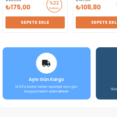
%22
175,00
108,80
İndirim
SEPETE EKLE
SEPETE EKL
Aynı Gün Kargo
14:00'a kadar verilen siparişler aynı gün
Güv
kargoya teslim edilmektedir