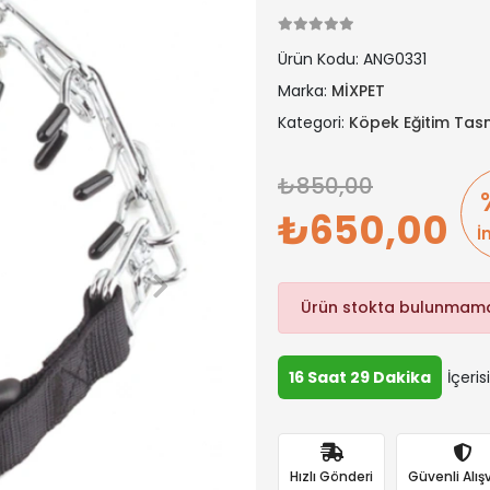
Ürün Kodu:
ANG0331
Marka:
MİXPET
Kategori:
Köpek Eğitim Tas
850,00
650,00
İ
Ürün stokta bulunmama
16 Saat 29 Dakika
İçeris
Hızlı Gönderi
Güvenli Alışv