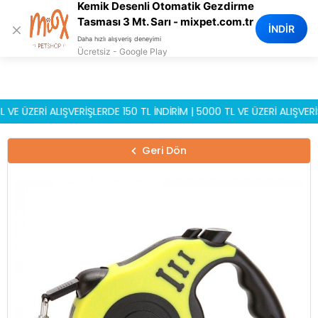
Kemik Desenli Otomatik Gezdirme
0
Tasması 3 Mt. Sarı - mixpet.com.tr
×
İNDİR
Daha hızlı alışveriş deneyimi
Ücretsiz - Google Play
ZERİ ALIŞVERİŞLERDE 150 TL İNDİRİM | 5000 TL VE ÜZERİ ALIŞVERİŞLE
Geri Dön