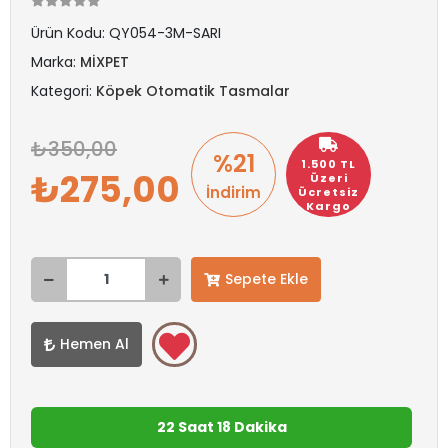
Ürün Kodu:
QY054-3M-SARI
Marka:
MİXPET
Kategori:
Köpek Otomatik Tasmalar
350,00
%21
1.500 TL
275,00
Üzeri
İndirim
Ücretsiz
Kargo
Sepete Ekle
Hemen Al
22 Saat 18 Dakika