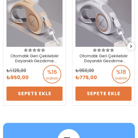
Otomatik Geri Çekilebilir
Otomatik Geri Çekilebilir
Dayanıklı Gezdirme
Dayanıklı Gezdirme
Tasması 5 Mt.
Tasması 3 Mt.
1.125,00
950,00
%16
%18
950,00
775,00
İndirim
İndirim
SEPETE EKLE
SEPETE EKLE