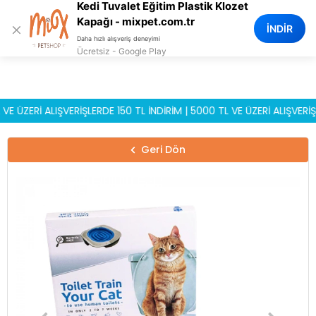
Kedi Tuvalet Eğitim Plastik Klozet
0
Kapağı - mixpet.com.tr
×
İNDİR
Daha hızlı alışveriş deneyimi
Ücretsiz - Google Play
ERİ ALIŞVERİŞLERDE 150 TL İNDİRİM | 5000 TL VE ÜZERİ ALIŞVERİŞLERD
Geri Dön