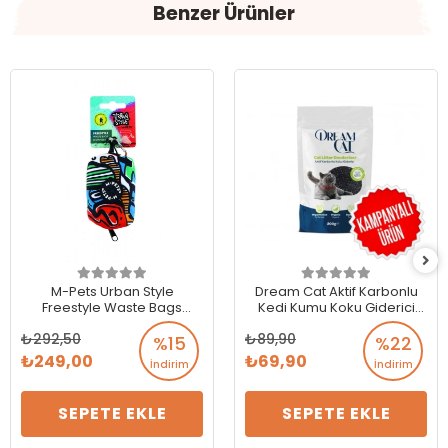
Benzer Ürünler
M-Pets Urban Style
Dream Cat Aktif Karbonlu
Freestyle Waste Bags
Kedi Kumu Koku Giderici
Dispenser Çöp Torbası
200 Gr
292,50
89,90
Çantası
%15
%22
249,00
69,90
İndirim
İndirim
SEPETE EKLE
SEPETE EKLE