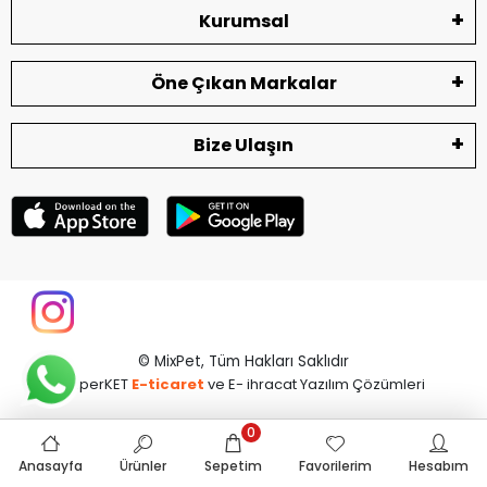
Kurumsal
Öne Çıkan Markalar
Bize Ulaşın
© MixPet,
Tüm Hakları Saklıdır
superKET
E-ticaret
ve E- ihracat Yazılım Çözümleri
0
Anasayfa
Ürünler
Sepetim
Favorilerim
Hesabım