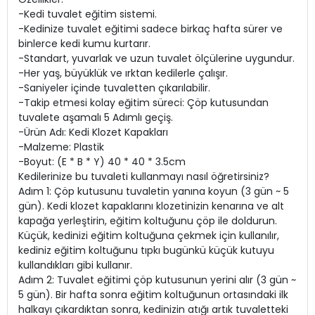
-Kedi tuvalet eğitim sistemi.
-Kedinize tuvalet eğitimi sadece birkaç hafta sürer ve
binlerce kedi kumu kurtarır.
-Standart, yuvarlak ve uzun tuvalet ölçülerine uygundur.
-Her yaş, büyüklük ve ırktan kedilerle çalışır.
-Saniyeler içinde tuvaletten çıkarılabilir.
-Takip etmesi kolay eğitim süreci: Çöp kutusundan
tuvalete aşamalı 5 Adımlı geçiş.
-Ürün Adı: Kedi Klozet Kapakları
-Malzeme: Plastik
-Boyut: (E * B * Y) 40 * 40 * 3.5cm
Kedilerinize bu tuvaleti kullanmayı nasıl öğretirsiniz?
Adım 1: Çöp kutusunu tuvaletin yanına koyun (3 gün ~ 5
gün). Kedi klozet kapaklarını klozetinizin kenarına ve alt
kapağa yerleştirin, eğitim koltuğunu çöp ile doldurun.
Küçük, kedinizi eğitim koltuğuna çekmek için kullanılır,
kediniz eğitim koltuğunu tıpkı bugünkü küçük kutuyu
kullandıkları gibi kullanır.
Adım 2: Tuvalet eğitimi çöp kutusunun yerini alır (3 gün ~
5 gün). Bir hafta sonra eğitim koltuğunun ortasındaki ilk
halkayı çıkardıktan sonra, kedinizin atığı artık tuvaletteki