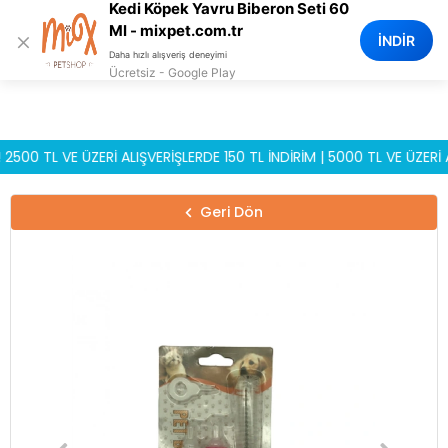
Kedi Köpek Yavru Biberon Seti 60
0
Ml - mixpet.com.tr
×
İNDİR
Daha hızlı alışveriş deneyimi
Ücretsiz - Google Play
 TL VE ÜZERİ ALIŞVERİŞLERDE 150 TL İNDİRİM | 5000 TL VE ÜZERİ ALI
Geri Dön