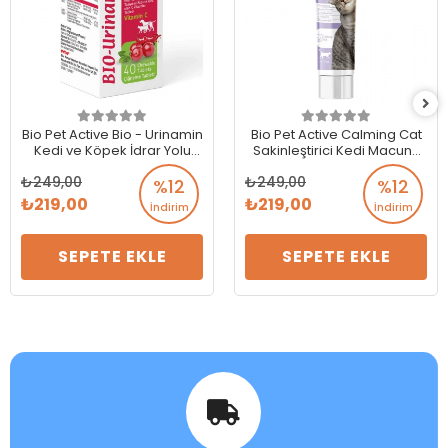
Bio Pet Active Bio - Urinamin
Bio Pet Active Calming Cat
Kedi ve Köpek İdrar Yolu
Sakinleştirici Kedi Macunu
Sağlığı Tablet (40 Tablet)
100 ML
249,00
249,00
%12
%12
219,00
219,00
İndirim
İndirim
SEPETE EKLE
SEPETE EKLE