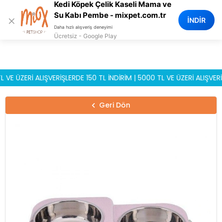
Kedi Köpek Çelik Kaseli Mama ve
0
Su Kabı Pembe - mixpet.com.tr
×
İNDİR
Daha hızlı alışveriş deneyimi
Ücretsiz - Google Play
ZERİ ALIŞVERİŞLERDE 150 TL İNDİRİM | 5000 TL VE ÜZERİ ALIŞVERİŞLE
Geri Dön