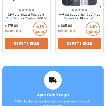
M-Pets Nazca Takılabilir
M-Pets Lecca Sıvı Ödül Matı
Ödül Mama Çantası 400 Ml
Kaşıklı Set Black (M)
175,00
665,00
%15
%10
149,00
599,00
İndirim
İndirim
SEPETE EKLE
SEPETE EKLE
Aynı Gün Kargo
14:00'a kadar verilen siparişler aynı gün kargoya teslim
edilmektedir