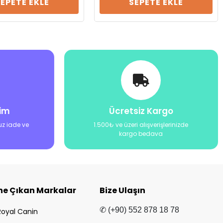
SEPETE EKLE
SEPETE EKLE
şim
Ücretsiz Kargo
uz iade ve
1.500₺ ve üzeri alışverişlerinizde
kargo bedava
ne Çıkan Markalar
Bize Ulaşın
✆ (+90) 552 878 18 78
Royal Canin