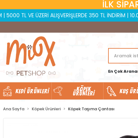
İLK SİPA
VE ÜZERİ ALIŞVERİŞLERDE 350 TL İNDİRİM | 10.000 TL VE 
En Çok Arana
KÖPEK
KEDI ÜRÜNLERI
KUŞ ÜR
ÜRÜNLERI
Ana Sayfa
Köpek Ürünleri
Köpek Taşıma Çantası