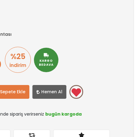
ntası
%25
0
KARGO
İndirim
BEDAVA
Sepete Ekle
Hemen Al
sinde sipariş verirseniz
bugün kargoda