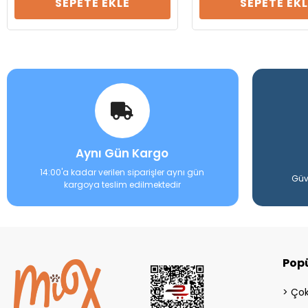
SEPETE EKLE
SEPETE EKL
Aynı Gün Kargo
14:00'a kadar verilen siparişler aynı gün
Güv
kargoya teslim edilmektedir
Popü
Çok