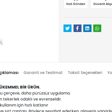
Hızlı Gönderi
Güvenli Alışv
çıklaması
Garanti ve Teslimat
Taksit Seçenekleri
Yo
MÜKEMMEL BİR ÜRÜN.
 çerçeve, daha pürüzsüz uygulama.
n tekerlek odaklı ve evrenseldir.
llanım için hızlı katlanır
e sırt çantası. Böylece seyahat ederken, alışveriş yapark