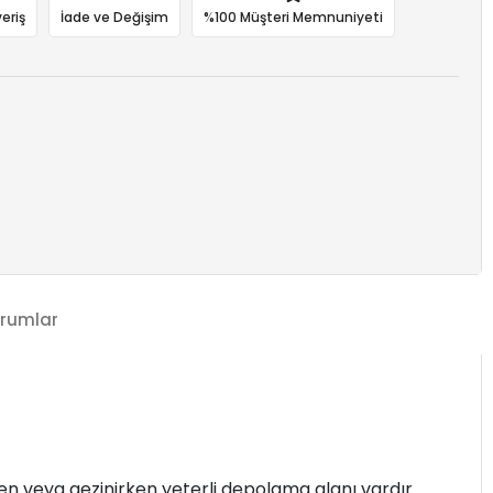
eriş
İade ve Değişim
%100 Müşteri Memnuniyeti
rumlar
en veya gezinirken yeterli depolama alanı vardır.