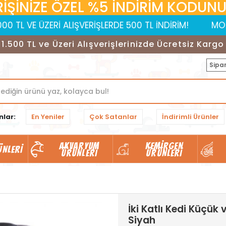
RİŞİNİZE ÖZEL %5 İNDİRİM KODUNUZ:
ÜZERİ ALIŞVERİŞLERDE 500 TL İNDİRİM!
MOBİL UYGULA
1.500 TL ve Üzeri Alışverişlerinizde Ücretsiz Kargo
Sipar
nlar:
En Yeniler
Çok Satanlar
İndirimli Ürünler
AKVARYUM
KEMIRGEN
ÜNLERI
ÜRÜNLERI
ÜRÜNLERI
İki Katlı Kedi Küçük
Siyah