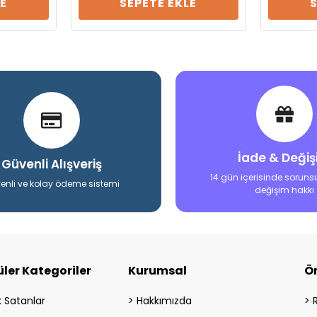
E
SEPETE EKLE
İade & Deği
Güvenli Alışveriş
14 gün içerisinde soruns
enli ve kolay ödeme sistemi
değişim hakkı
ler Kategoriler
Kurumsal
Ö
 Satanlar
Hakkımızda