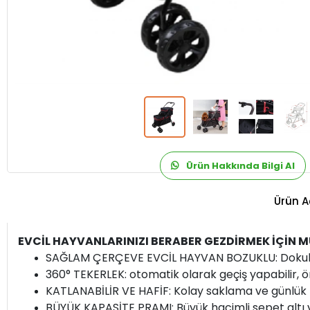
Ürün Hakkında Bilgi Al
Ürün A
EVCİL HAYVANLARINIZI BERABER GEZDİRMEK İÇİN 
SAĞLAM ÇERÇEVE EVCİL HAYVAN BOZUKLU: Dokulu
360° TEKERLEK: otomatik olarak geçiş yapabilir, ö
KATLANABİLİR VE HAFİF: Kolay saklama ve günlük ku
BÜYÜK KAPASİTE PRAMI: Büyük hacimli sepet altı v