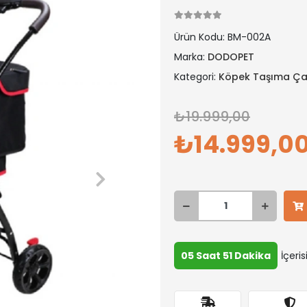
Ürün Kodu:
BM-002A
Marka:
DODOPET
Kategori:
Köpek Taşıma Ça
19.999,00
14.999,0
05 Saat 51 Dakika
İçeri