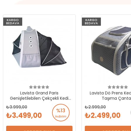
KARGO
KARGO
BEDAVA
BEDAVA
Lavista Grand Paris
Lavista Dö Prens Ke
Genişletilebilen Çekçekli Kedi
Taşıma Çanta
Köpek Taşıma Çantası 40-40-
3.999,00
2.999,00
50 cm
%13
3.499,00
2.499,00
İndirim