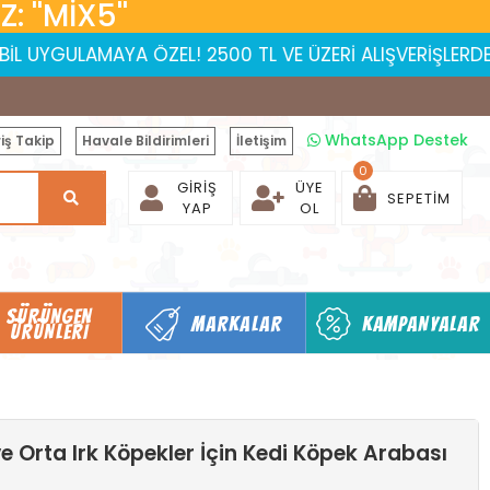
 ''MİX5''
MAYA ÖZEL! 2500 TL VE ÜZERİ ALIŞVERİŞLERDE 150 TL İNDİ
WhatsApp Destek
iş Takip
Havale Bildirimleri
İletişim
0
GIRIŞ
ÜYE
SEPETIM
YAP
OL
SÜRÜNGEN
MARKALAR
KAMPANYALAR
ÜRÜNLERI
 ve Orta Irk Köpekler İçin Kedi Köpek Arabası