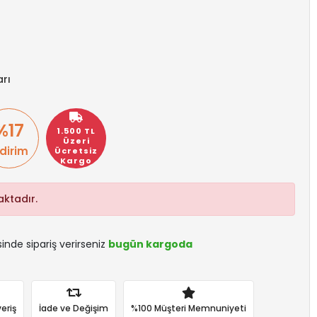
rı
%17
1.500 TL
Üzeri
ndirim
Ücretsiz
Kargo
ktadır.
sinde sipariş verirseniz
bugün kargoda
eriş
İade ve Değişim
%100 Müşteri Memnuniyeti