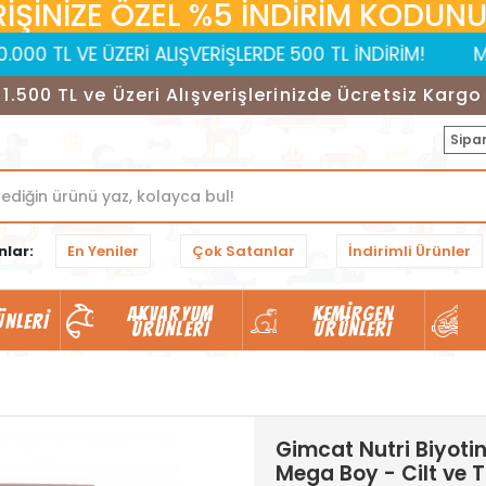
RİŞİNİZE ÖZEL %5 İNDİRİM KODUNUZ:
VE ÜZERİ ALIŞVERİŞLERDE 500 TL İNDİRİM!
MOBİL UYG
1.500 TL ve Üzeri Alışverişlerinizde Ücretsiz Kargo
Sipar
nlar:
En Yeniler
Çok Satanlar
İndirimli Ürünler
AKVARYUM
KEMIRGEN
ÜNLERI
ÜRÜNLERI
ÜRÜNLERI
Gimcat Nutri Biyotin
Mega Boy - Cilt ve 