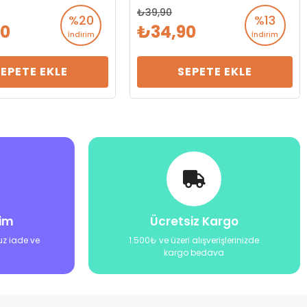
39,90
%20
%13
90
34,90
İndirim
İndirim
SEPETE EKLE
SEPETE EKLE
şim
Ücretsiz Kargo
uz iade ve
1.500₺ ve üzeri alışverişlerinizde
kargo bedava