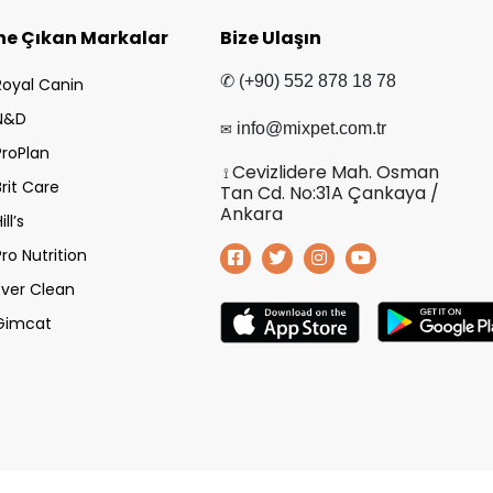
ne Çıkan Markalar
Bize Ulaşın
✆ (+90) 552 878 18 78
Royal Canin
N&D
✉
info@mixpet.com.tr
ProPlan
Cevizlidere Mah. Osman
⟟
Brit Care
Tan Cd. No:31A Çankaya /
Ankara
ill’s
Pro Nutrition
Ever Clean
Gimcat