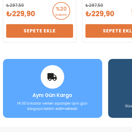
287,50
287,50
%20
229,90
229,90
İndirim
SEPETE EKLE
SEPETE EKL
Aynı Gün Kargo
14:00'a kadar verilen siparişler aynı gün
Güv
kargoya teslim edilmektedir