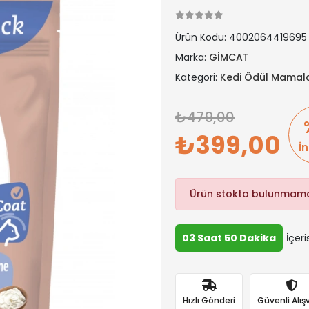
Ürün Kodu:
4002064419695
Marka:
GİMCAT
Kategori:
Kedi Ödül Mamala
479,00
399,00
İ
Ürün stokta bulunmama
03 Saat 50 Dakika
İçeri
Hızlı Gönderi
Güvenli Alışv