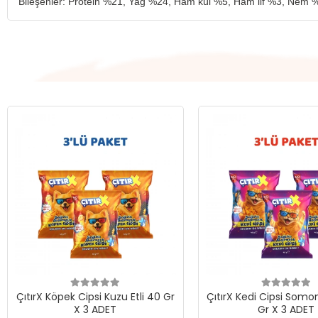
Bileşenler: Protein %21, Yağ %24, Ham kül %5, Ham lif %3, Nem 
ÇıtırX Köpek Cipsi Kuzu Etli 40 Gr
ÇıtırX Kedi Cipsi Somon
X 3 ADET
Gr X 3 ADET