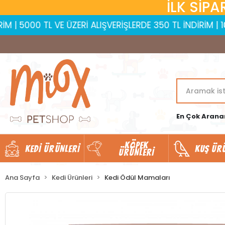
İLK SİPA
TL VE ÜZERİ ALIŞVERİŞLERDE 350 TL İNDİRİM | 10.000 TL 
En Çok Arana
KÖPEK
KEDI ÜRÜNLERI
KUŞ ÜR
ÜRÜNLERI
Ana Sayfa
Kedi Ürünleri
Kedi Ödül Mamaları