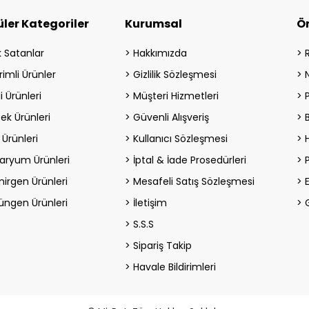
ler Kategoriler
Kurumsal
Ö
 Satanlar
Hakkımızda
rimli Ürünler
Gizlilik Sözleşmesi
i Ürünleri
Müşteri Hizmetleri
ek Ürünleri
Güvenli Alışveriş
 Ürünleri
Kullanıcı Sözleşmesi
H
aryum Ürünleri
İptal & İade Prosedürleri
irgen Ürünleri
Mesafeli Satış Sözleşmesi
üngen Ürünleri
İletişim
S.S.S
Sipariş Takip
Havale Bildirimleri