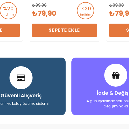
99,90
99,90
%20
%20
79,90
79,
İndirim
İndirim
E
SEPETE EKLE
İade & Deği
Güvenli Alışveriş
14 gün içerisinde soruns
enli ve kolay ödeme sistemi
değişim hakkı