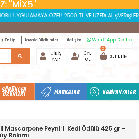
 ''MİX5''
ULAMAYA ÖZEL! 2500 TL VE ÜZERİ ALIŞVERİŞLERDE 150 TL İ
WhatsApp Destek
iş Takip
Havale Bildirimleri
İletişim
0
GIRIŞ
ÜYE
SEPETIM
YAP
OL
SÜRÜNGEN
MARKALAR
KAMPANYALAR
ÜRÜNLERI
li Mascarpone Peynirli Kedi Ödülü 425 gr -
Tüy Bakımı