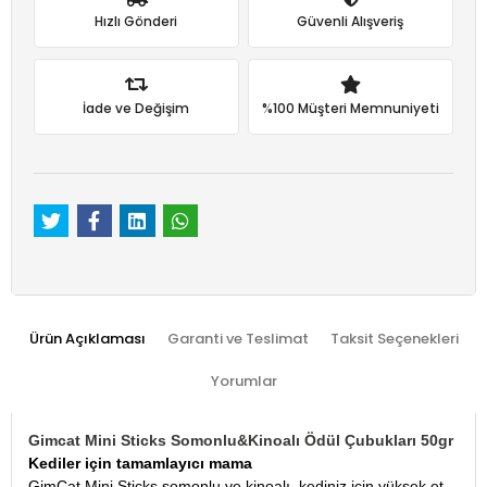
Hızlı Gönderi
Güvenli Alışveriş
İade ve Değişim
%100 Müşteri Memnuniyeti
Ürün Açıklaması
Garanti ve Teslimat
Taksit Seçenekleri
Yorumlar
Gimcat Mini Sticks Somonlu&Kinoalı Ödül Çubukları 50gr
Kediler için tamamlayıcı mama
GimCat Mini Sticks somonlu ve kinoalı, kediniz için yüksek et