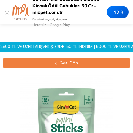
0
Kinoalı Ödül Çubukları 50 Gr -
×
İNDİR
mixpet.com.tr
Daha hızlı alışveriş deneyimi
Ücretsiz - Google Play
TL VE ÜZERİ ALIŞVERİŞLERDE 150 TL İNDİRİM | 5000 TL VE ÜZERİ ALIŞ
Geri Dön