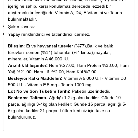
içeriğine sahip, karşı konulamaz derecede lezzetli bir
atıştırmalıktır.İçeriğinde Vitamin A, D4, E Vitamini ve Taurin
bulunmaktadır.
Şeker ilavesiz
Yapay renklendirici ve tatlandırıcı içermez.
Bileşim:
Et ve hayvansal türevler (%77),Balık ve balık
türevleri somon (%14),tohumlar (%4 kinoa),mayalar,
mineraller, Vitamin A 46.000 IU.
Analitik Bileşenler:
Nem %27.00, Ham Protein %38.00, Ham
Yağ %21.00, Ham Lif %2.00, Ham Kül %7.00
Besleyici Katkı Maddeleri:
Vitamin A 5.000 U.I - Vitamin D3
500 U.I. - Vitamin E 5 mg - Taurin 1000 mg.
Lot No ve Son Tüketim Tarihi:
Paketin üzerindedir.
Beslenme Talimatı:
Ağırlığı 1-2kg olan kediler: Günde 10
parça, ağırlığı 3-4kg olan kediler: Günde 16 parça, ağırlığı 5-
6kg olan kediler:21 parça. Lütfen kediniz için taze su
bulundurunuz.