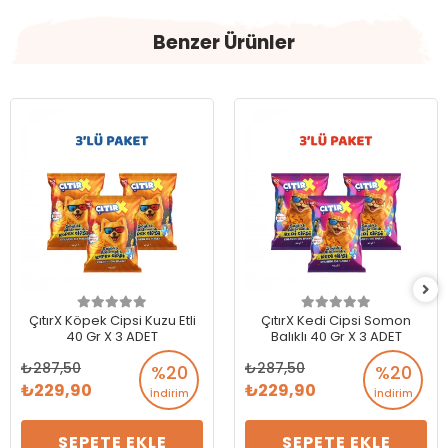
Benzer Ürünler
ÇıtırX Köpek Cipsi Kuzu Etli
ÇıtırX Kedi Cipsi Somon
40 Gr X 3 ADET
Balıklı 40 Gr X 3 ADET
287,50
287,50
%20
%20
229,90
229,90
İndirim
İndirim
SEPETE EKLE
SEPETE EKLE