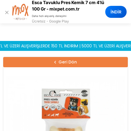
Esca Tavuklu Pres Kemik 7 cm 4'lü
0
100 Gr - mixpet.com.tr
×
İNDİR
Daha hızlı alışveriş deneyimi
Ücretsiz - Google Play
ÜZERİ ALIŞVERİŞLERDE 150 TL İNDİRİM | 5000 TL VE ÜZERİ ALIŞVERİŞLE
Geri Dön