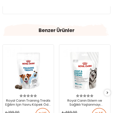
Benzer Ürünler
Royal Canin Training Treats
Royal Canin Eklem ve
Eğitim İçin Yavru Köpek Ödül
Sağlıklı Yaşlanmayı
Maması 110 gr
Destekleyen Tamamlayıcı
199,00
469,00
Yetişkin Köpek Ödül Maması