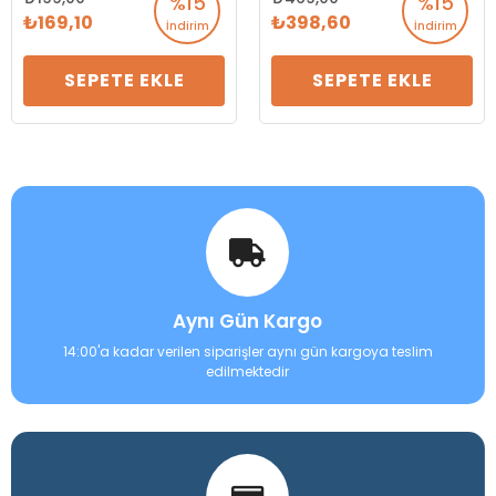
%15
%15
240 gr
169,10
398,60
İndirim
İndirim
SEPETE EKLE
SEPETE EKLE
Aynı Gün Kargo
14:00'a kadar verilen siparişler aynı gün kargoya teslim
edilmektedir