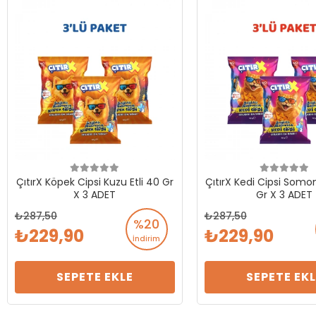
ÇıtırX Köpek Cipsi Kuzu Etli 40 Gr
ÇıtırX Kedi Cipsi Somon
X 3 ADET
Gr X 3 ADET
287,50
287,50
%20
229,90
229,90
İndirim
SEPETE EKLE
SEPETE EKL