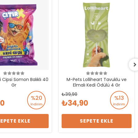
i Cipsi Somon Balıklı 40
M-Pets Lolliheart Tavuklu ve
Gr
Elmalı Kedi Ödülü 4 Gr
39,90
%20
%13
90
34,90
İndirim
İndirim
SEPETE EKLE
SEPETE EKLE