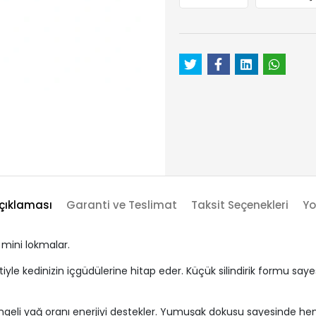
çıklaması
Garanti ve Teslimat
Taksit Seçenekleri
Yo
l mini lokmalar.
le kedinizin içgüdülerine hitap eder. Küçük silindirik formu saye
ngeli yağ oranı enerjiyi destekler. Yumuşak dokusu sayesinde hem