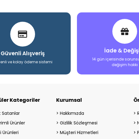
İade & Deği
Güvenli Alışveriş
14 gün içerisinde soruns
enli ve kolay ödeme sistemi
değişim hakkı
ler Kategoriler
Kurumsal
Ö
 Satanlar
Hakkımızda
rimli Ürünler
Gizlilik Sözleşmesi
i Ürünleri
Müşteri Hizmetleri