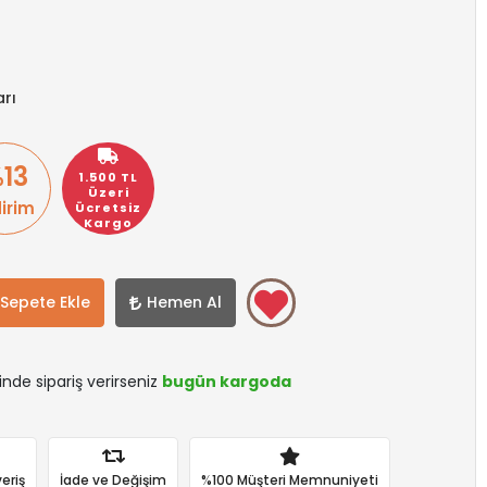
rı
13
1.500 TL
Üzeri
dirim
Ücretsiz
Kargo
Sepete Ekle
Hemen Al
sinde sipariş verirseniz
bugün kargoda
eriş
İade ve Değişim
%100 Müşteri Memnuniyeti