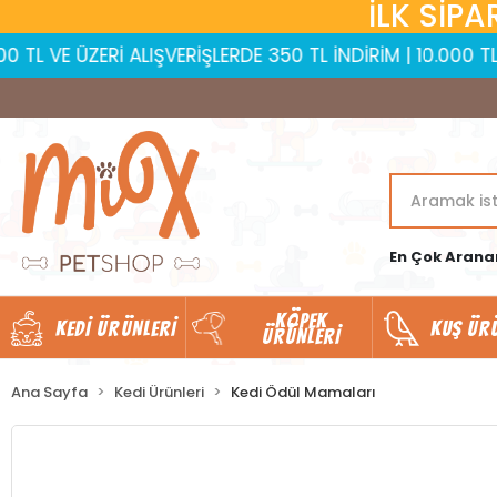
İLK SİPA
Rİ ALIŞVERİŞLERDE 350 TL İNDİRİM | 10.000 TL VE ÜZERİ 
En Çok Arana
KÖPEK
KEDI ÜRÜNLERI
KUŞ ÜR
ÜRÜNLERI
Ana Sayfa
Kedi Ürünleri
Kedi Ödül Mamaları