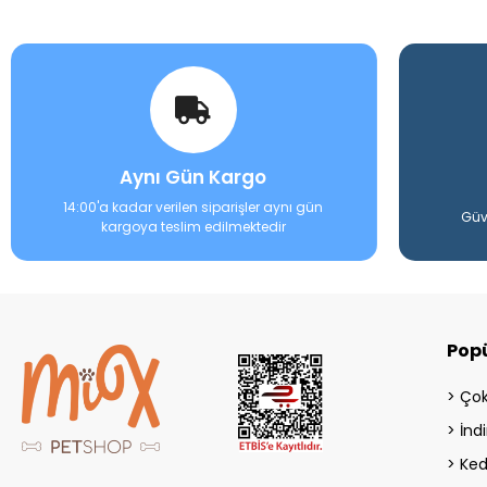
Aynı Gün Kargo
14:00'a kadar verilen siparişler aynı gün
Güv
kargoya teslim edilmektedir
Popü
Çok
İndi
Ked