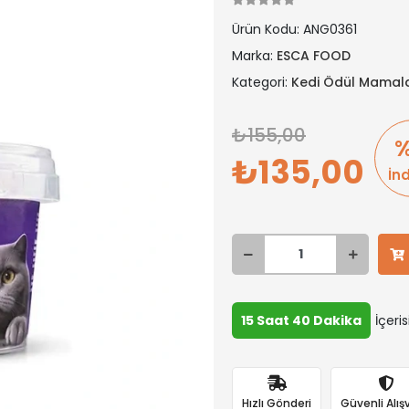
Ürün Kodu:
ANG0361
Marka:
ESCA FOOD
Kategori:
Kedi Ödül Mamala
155,00
%
135,00
İn
15 Saat 40 Dakika
İçeri
Hızlı Gönderi
Güvenli Alışv