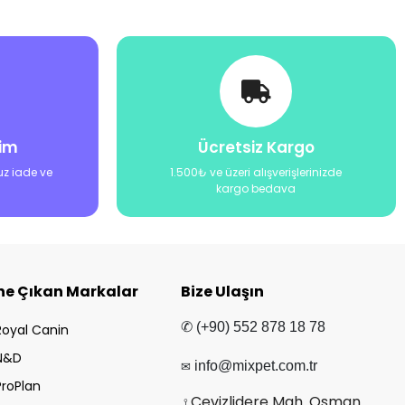
şim
Ücretsiz Kargo
uz iade ve
1.500₺ ve üzeri alışverişlerinizde
kargo bedava
ne Çıkan Markalar
Bize Ulaşın
✆ (+90) 552 878 18 78
Royal Canin
N&D
✉
info@mixpet.com.tr
ProPlan
Cevizlidere Mah. Osman
⟟