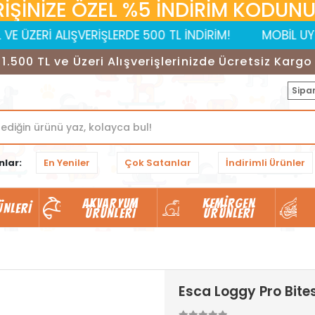
RİŞİNİZE ÖZEL %5 İNDİRİM KODUNUZ:
ALIŞVERİŞLERDE 500 TL İNDİRİM!
MOBİL UYGULAMAYA Ö
1.500 TL ve Üzeri Alışverişlerinizde Ücretsiz Kargo
Sipar
nlar:
En Yeniler
Çok Satanlar
İndirimli Ürünler
AKVARYUM
KEMIRGEN
ÜNLERI
ÜRÜNLERI
ÜRÜNLERI
Esca Loggy Pro Bite