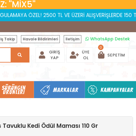
 ''MİX5''
ZEL! 2500 TL VE ÜZERİ ALIŞVERİŞLERDE 150 TL İNDİRİM | 
WhatsApp Destek
iş Takip
Havale Bildirimleri
İletişim
0
GIRIŞ
ÜYE
SEPETIM
YAP
OL
SÜRÜNGEN
MARKALAR
KAMPANYALAR
ÜRÜNLERI
s Tavuklu Kedi Ödül Maması 110 Gr