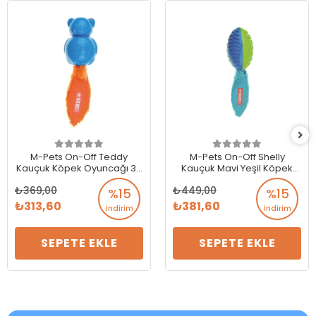
M-Pets On-Off Teddy
M-Pets On-Off Shelly
Kauçuk Köpek Oyuncağı 30
Kauçuk Mavi Yeşil Köpek
cm
Oyuncağı
369,00
449,00
%15
%15
313,60
381,60
İndirim
İndirim
SEPETE EKLE
SEPETE EKLE