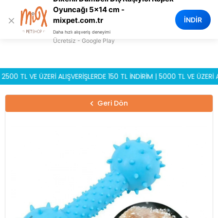
0
Oyuncağı 5x14 cm -
×
İNDİR
mixpet.com.tr
Daha hızlı alışveriş deneyimi
Ücretsiz - Google Play
 TL VE ÜZERİ ALIŞVERİŞLERDE 150 TL İNDİRİM | 5000 TL VE ÜZERİ ALIŞ
Geri Dön