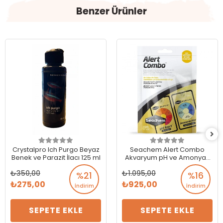
Benzer Ürünler
Crystalpro Ich Purgo Beyaz
Seachem Alert Combo
Benek ve Parazit İlacı 125 ml
Akvaryum pH ve Amonyak
Ölçer
350,00
1.095,00
%21
%16
275,00
925,00
İndirim
İndirim
SEPETE EKLE
SEPETE EKLE