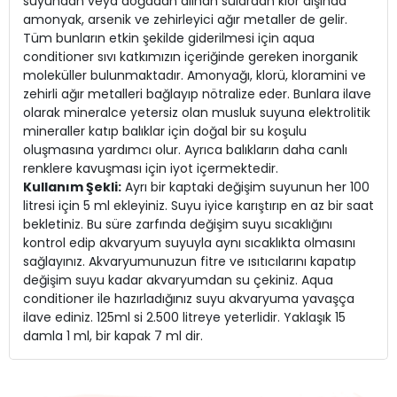
suyundan veya doğadan alınan sulardan klor dışında
amonyak, arsenik ve zehirleyici ağır metaller de gelir.
Tüm bunların etkin şekilde giderilmesi için aqua
conditioner sıvı katkımızın içeriğinde gereken inorganik
moleküller bulunmaktadır. Amonyağı, klorü, kloramini ve
zehirli ağır metalleri bağlayıp nötralize eder. Bunlara ilave
olarak mineralce yetersiz olan musluk suyuna elektrolitik
mineraller katıp balıklar için doğal bir su koşulu
oluşmasına yardımcı olur. Ayrıca balıkların daha canlı
renklere kavuşması için iyot içermektedir.
Kullanım Şekli:
Ayrı bir kaptaki değişim suyunun her 100
litresi için 5 ml ekleyiniz. Suyu iyice karıştırıp en az bir saat
bekletiniz. Bu süre zarfında değişim suyu sıcaklığını
kontrol edip akvaryum suyuyla aynı sıcaklıkta olmasını
sağlayınız. Akvaryumunuzun fitre ve ısıtıcılarını kapatıp
değişim suyu kadar akvaryumdan su çekiniz. Aqua
conditioner ile hazırladığınız suyu akvaryuma yavaşça
ilave ediniz. 125ml si 2.500 litreye yeterlidir. Yaklaşık 15
damla 1 ml, bir kapak 7 ml dir.