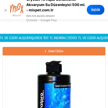
0
Akvaryum Su Düzenleyici 500 ml.
×
İNDİR
- mixpet.com.tr
Daha hızlı alışveriş deneyimi
Ücretsiz - Google Play
ÜZERİ ALIŞVERİŞLERDE 150 TL İNDİRİM | 5000 TL VE ÜZERİ ALIŞVERİŞL
Geri Dön