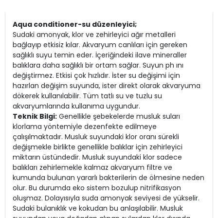
Aqua conditioner-su düzenleyici;
Sudaki amonyak, klor ve zehirleyici ağır metalleri
bağlayıp etkisiz kılar. Akvaryum canlıları için gereken
sağlıklı suyu temin eder. İçeriğindeki ilave mineraller
balıklara daha sağlıklı bir ortam sağlar. Suyun ph ını
değiştirmez. Etkisi çok hızlıdır. İster su değişimi için
hazırlan değişim suyunda, ister direkt olarak akvaryuma
dökerek kullanılabilir. Tüm tatlı su ve tuzlu su
akvaryumlarında kullanıma uygundur.
Teknik Bilgi:
Genellikle şebekelerde musluk suları
klorlama yöntemiyle dezenfekte edilmeye
çalışılmaktadır. Musluk suyundaki klor oranı sürekli
değişmekle birlikte genellikle balıklar için zehirleyici
miktarın üstündedir. Musluk suyundaki klor sadece
balıkları zehirlemekle kalmaz akvaryum filtre ve
kumunda bulunan yararlı bakterilerin de ölmesine neden
olur. Bu durumda eko sistem bozulup nitrifikasyon
oluşmaz. Dolayısıyla suda amonyak seviyesi de yükselir.
Sudaki bulanıklık ve kokudan bu anlaşılabilir. Musluk