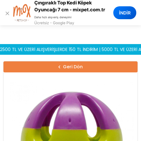
Çıngıraklı Top Kedi Köpek
0
Oyuncağı 7 cm - mixpet.com.tr
×
İNDİR
Daha hızlı alışveriş deneyimi
Ücretsiz - Google Play
TL VE ÜZERİ ALIŞVERİŞLERDE 150 TL İNDİRİM | 5000 TL VE ÜZERİ ALIŞV
Geri Dön