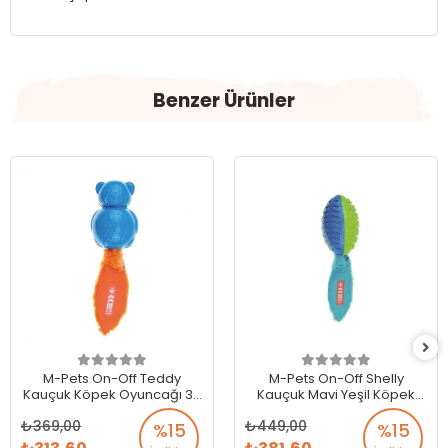
Benzer Ürünler
M-Pets On-Off Teddy
M-Pets On-Off Shelly
Kauçuk Köpek Oyuncağı 30
Kauçuk Mavi Yeşil Köpek
cm
Oyuncağı
369,00
449,00
%15
%15