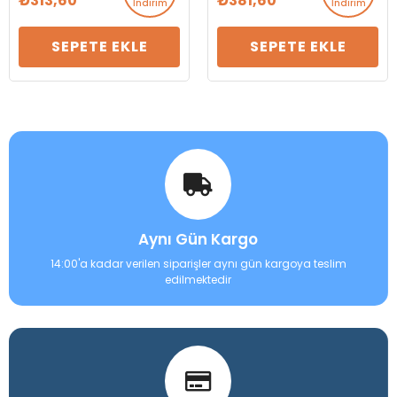
313,60
381,60
İndirim
İndirim
SEPETE EKLE
SEPETE EKLE
Aynı Gün Kargo
14:00'a kadar verilen siparişler aynı gün kargoya teslim
edilmektedir