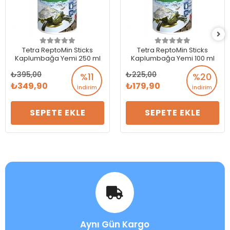
Tetra ReptoMin Sticks
Tetra ReptoMin Sticks
Kaplumbağa Yemi 250 ml
Kaplumbağa Yemi 100 ml
395,00
225,00
%11
%20
349,90
179,90
İndirim
İndirim
SEPETE EKLE
SEPETE EKLE
Aynı Gün Kargo