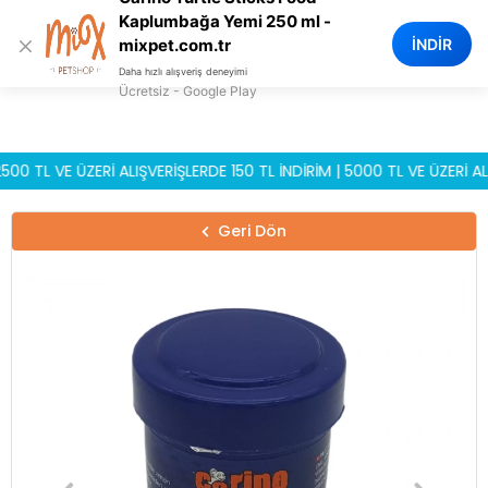
0
Kaplumbağa Yemi 250 ml -
×
İNDİR
mixpet.com.tr
Daha hızlı alışveriş deneyimi
Ücretsiz - Google Play
L VE ÜZERİ ALIŞVERİŞLERDE 150 TL İNDİRİM | 5000 TL VE ÜZERİ ALIŞV
Geri Dön