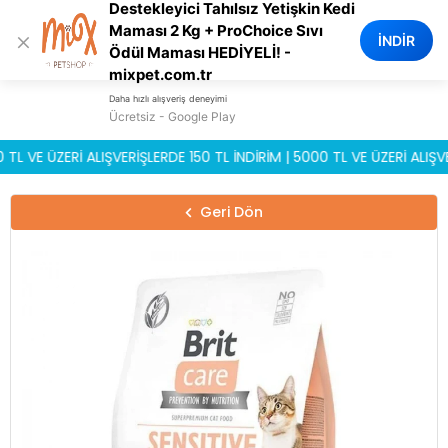
Destekleyici Tahılsız Yetişkin Kedi
0
Maması 2 Kg + ProChoice Sıvı
×
İNDİR
Ödül Maması HEDİYELİ! -
mixpet.com.tr
Daha hızlı alışveriş deneyimi
Ücretsiz - Google Play
 ÜZERİ ALIŞVERİŞLERDE 150 TL İNDİRİM | 5000 TL VE ÜZERİ ALIŞVERİŞ
Geri Dön