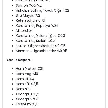
Kurutulmuş Elma %2
Somon Yağı %2
Hidrolize Edilmiş Tavuk Ciğeri %2
Bira Mayası %2
Keten tohumu %1
Kurutulmuş Papatya %0.5
Mineraller
Kurutulmuş Yalancı İğde %0.3
Kurutulmuş Kızılcık %0.2
Frukto-Oligosakkaritler %0,015
Mannan Oligosakkaritler %0,015
Analiz Raporu
Ham Protein %31
Ham Yağ %16
Ham Lif %4
Ham Kül %8,5
Nem %10
Omega 3 %1,2
Omega 6 %2
Kalsiyum %1,1