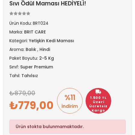
Sıvı Ödül Maması HEDİYELİ!
Ürün Kodu:
BRT024
Marka:
BRIT CARE
Kategori:
Yetişkin Kedi Maması
Aroma:
Balık
,
Hindi
Paket Boyutu:
2-5 Kg
Sınıf:
Super Premium
Tahıl:
Tahılsız
879,00
%11
1.500 TL
779,00
Üzeri
İndirim
Ücretsiz
Kargo
Ürün stokta bulunmamaktadır.