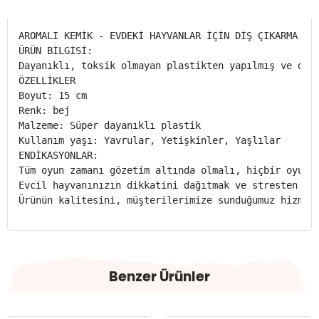
AROMALI KEMİK - EVDEKİ HAYVANLAR İÇİN DİŞ ÇIKARMA OYU
ÜRÜN BİLGİSİ:

Dayanıklı, toksik olmayan plastikten yapılmış ve dan
ÖZELLİKLER

Boyut: 15 cm

Renk: bej

Malzeme: Süper dayanıklı plastik

Kullanım yaşı: Yavrular, Yetişkinler, Yaşlılar

ENDİKASYONLAR:

Tüm oyun zamanı gözetim altında olmalı, hiçbir oyunca
Evcil hayvanınızın dikkatini dağıtmak ve stresten ve 
Ürünün kalitesini, müşterilerimize sunduğumuz hizmet
Benzer Ürünler