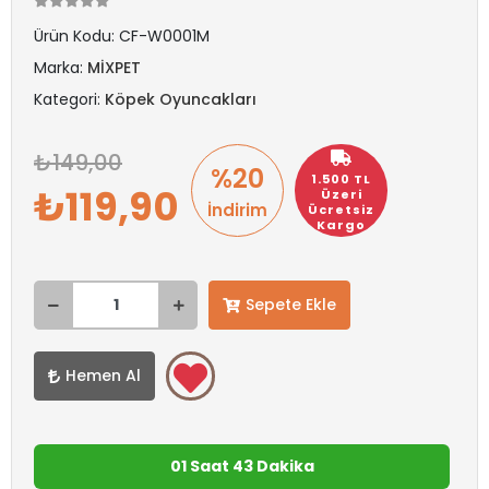
Ürün Kodu:
CF-W0001M
Marka:
MİXPET
Kategori:
Köpek Oyuncakları
149,00
%20
1.500 TL
119,90
Üzeri
İndirim
Ücretsiz
Kargo
Sepete Ekle
Hemen Al
01 Saat 43 Dakika