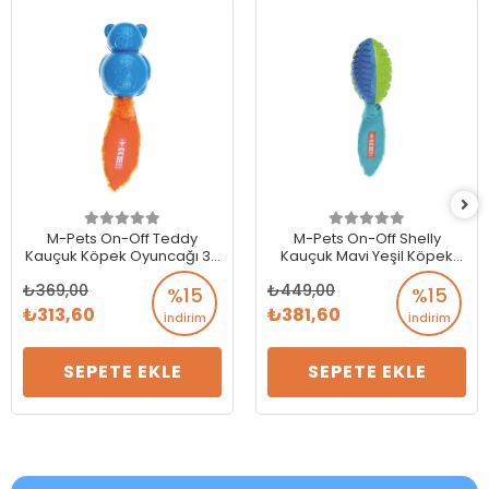
M-Pets On-Off Teddy
M-Pets On-Off Shelly
Kauçuk Köpek Oyuncağı 30
Kauçuk Mavi Yeşil Köpek
cm
Oyuncağı
369,00
449,00
%15
%15
313,60
381,60
İndirim
İndirim
SEPETE EKLE
SEPETE EKLE