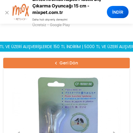
0
Çıkarma Oyuncağı 15 cm -
×
İNDİR
mixpet.com.tr
Daha hızlı alışveriş deneyimi
Ücretsiz - Google Play
ÜZERİ ALIŞVERİŞLERDE 150 TL İNDİRİM | 5000 TL VE ÜZERİ ALIŞVERİŞL
Geri Dön