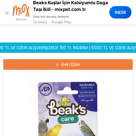
Beaks Kuşlar İçin Kalsiyumlu Gaga
0
Taşı İkili - mixpet.com.tr
×
İNDİR
Daha hızlı alışveriş deneyimi
Ücretsiz - Google Play
VE ÜZERİ ALIŞVERİŞLERDE 150 TL İNDİRİM | 5000 TL VE ÜZERİ ALIŞVERİ
Geri Dön