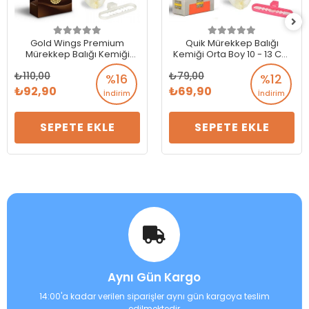
Gold Wings Premium
Quik Mürekkep Balığı
Mürekkep Balığı Kemiği
Kemiği Orta Boy 10 - 13 Cm
Büyük (Kalamar)
(Kalamar)
110,00
79,00
%16
%12
92,90
69,90
İndirim
İndirim
SEPETE EKLE
SEPETE EKLE
Aynı Gün Kargo
14:00'a kadar verilen siparişler aynı gün kargoya teslim
edilmektedir