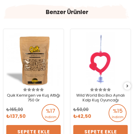
Benzer Ürünler
Quik Kemirgen ve Kuş Altlığı
Wild World Bıcı Bıcı Aynalı
750 Gr
Kalp Kuş Oyuncağı
165,00
50,00
%17
%15
137,50
42,50
İndirim
İndirim
SEPETE EKLE
SEPETE EKLE