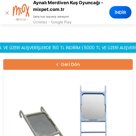
Aynalı Merdiven Kuş Oyuncağı -
0
mixpet.com.tr
×
İNDİR
Daha hızlı alışveriş deneyimi
Ücretsiz - Google Play
ZERİ ALIŞVERİŞLERDE 150 TL İNDİRİM | 5000 TL VE ÜZERİ ALIŞVERİŞLE
Geri Dön